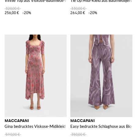
Vinnie Top aus Viskose-Baumwoll-Mischung
Tie Up Midi-Kleid aus Baumwolljersey
320,00 €
330,00 €
256,00 €
-20%
264,00 €
-20%
MACCAPANI
MACCAPANI
Gina bedrucktes Viskose-Midikleid
Easy bedruckte Schlaghose aus Bio-
590,00 €
350,00 €