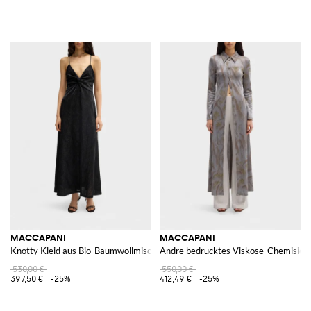
MACCAPANI
MACCAPANI
Knotty Kleid aus Bio-Baumwollmischung
Andre bedrucktes Viskose-Chemisier-
530,00 €
550,00 €
397,50 €
-25%
412,49 €
-25%