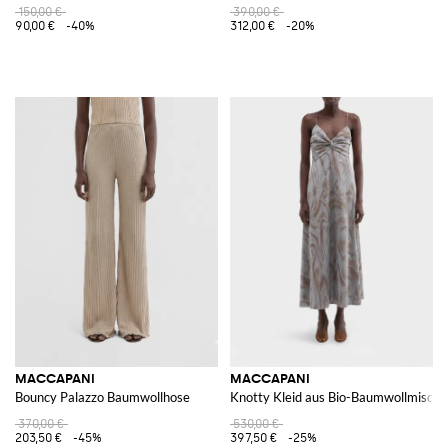
150,00 €
390,00 €
90,00 €
-40%
312,00 €
-20%
MACCAPANI
MACCAPANI
Bouncy Palazzo Baumwollhose
Knotty Kleid aus Bio-Baumwollmisch
370,00 €
530,00 €
203,50 €
-45%
397,50 €
-25%