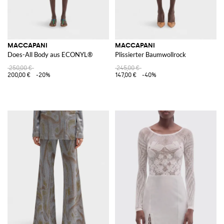
MACCAPANI
MACCAPANI
Does-All Body aus ECONYL®
Plissierter Baumwollrock
250,00 €
245,00 €
200,00 €
-20%
147,00 €
-40%