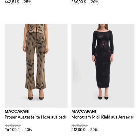
442,51 €
-25%
280,00 €
-20%
MACCAPANI
MACCAPANI
Proper Ausgestellte Hose aus bedrucktem Baumwollmischgewebe
Monogram Midi-Kleid aus Jersey mit 
330,00 €
390,00 €
264,00 €
-20%
312,00 €
-20%