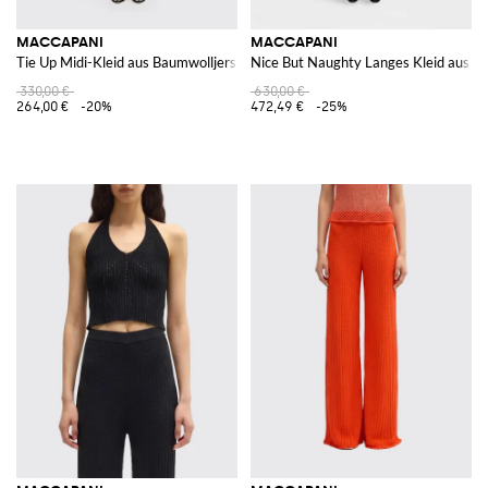
MACCAPANI
MACCAPANI
Tie Up Midi-Kleid aus Baumwolljersey
Nice But Naughty Langes Kleid aus b
330,00 €
630,00 €
264,00 €
-20%
472,49 €
-25%