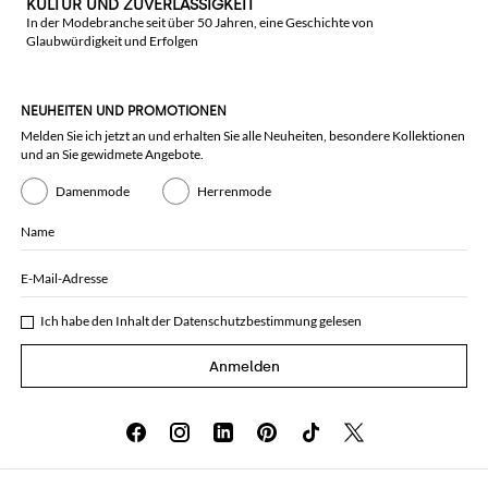
KULTUR UND ZUVERLÄSSIGKEIT
In der Modebranche seit über 50 Jahren, eine Geschichte von
Glaubwürdigkeit und Erfolgen
NEUHEITEN UND PROMOTIONEN
Melden Sie ich jetzt an und erhalten Sie alle Neuheiten, besondere Kollektionen
und an Sie gewidmete Angebote.
Damenmode
Herrenmode
Name
E-Mail-Adresse
Ich habe den Inhalt der
Datenschutzbestimmung
gelesen
Anmelden