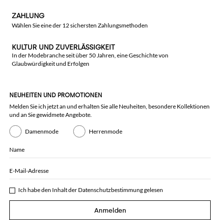
ZAHLUNG
Wählen Sie eine der 12 sichersten Zahlungsmethoden
KULTUR UND ZUVERLÄSSIGKEIT
In der Modebranche seit über 50 Jahren, eine Geschichte von
Glaubwürdigkeit und Erfolgen
NEUHEITEN UND PROMOTIONEN
Melden Sie ich jetzt an und erhalten Sie alle Neuheiten, besondere Kollektionen
und an Sie gewidmete Angebote.
Damenmode
Herrenmode
Name
E-Mail-Adresse
Ich habe den Inhalt der
Datenschutzbestimmung
gelesen
Anmelden