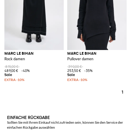
MARC LE BIHAN
MARC LE BIHAN
Rock damen
Pullover damen
815,00 €
390,00 €
489,00 €
-40%
253,50 €
-35%
1
EINFACHE RÜCKGABE
Sollten Sie mit Ihrem Einkauf nicht zufrieden sein, können Sie den Service der
einfachen Rückgabe auswählen