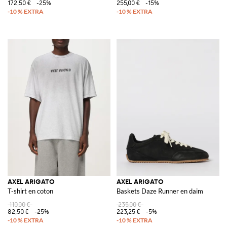
172,50 €
-25%
255,00 €
-15%
AXEL ARIGATO
AXEL ARIGATO
T-shirt en coton
Baskets Daze Runner en daim
110,00 €
235,00 €
82,50 €
-25%
223,25 €
-5%