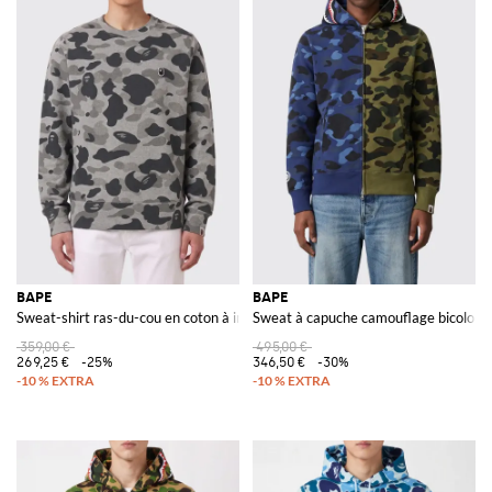
BAPE
BAPE
Sweat-shirt ras-du-cou en coton à imprimé camouflage
Sweat à capuche camouflage bicolore
359,00 €
495,00 €
269,25 €
-25%
346,50 €
-30%