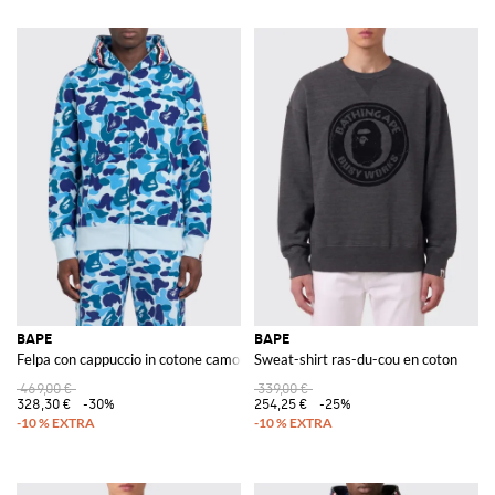
BAPE
BAPE
Felpa con cappuccio in cotone camouflage
Sweat-shirt ras-du-cou en coton
469,00 €
339,00 €
328,30 €
-30%
254,25 €
-25%