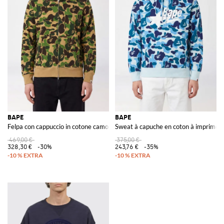
BAPE
BAPE
Felpa con cappuccio in cotone camouflage
Sweat à capuche en coton à imprimé c
469,00 €
375,00 €
328,30 €
-30%
243,76 €
-35%