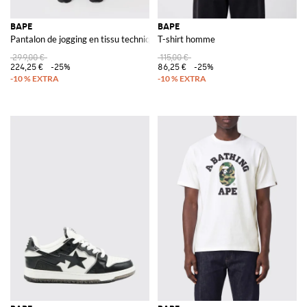
BAPE
BAPE
Pantalon de jogging en tissu technique imprimé
T-shirt homme
299,00 €
115,00 €
224,25 €
-25%
86,25 €
-25%