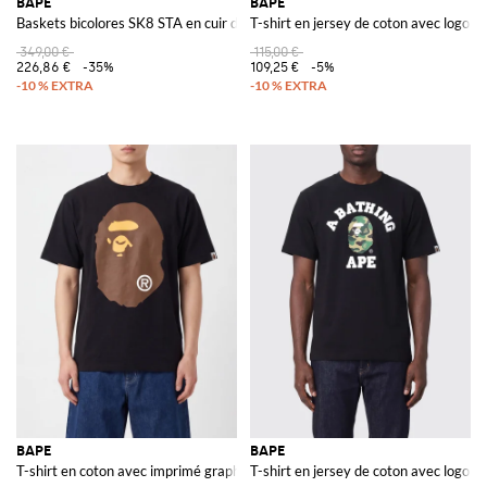
BAPE
BAPE
Baskets bicolores SK8 STA en cuir de veau avec imprimé étoile
T-shirt en jersey de coton avec logo co
349,00 €
115,00 €
226,86 €
-35%
109,25 €
-5%
BAPE
BAPE
T-shirt en coton avec imprimé graphique et épaules tombantes
T-shirt en jersey de coton avec logo co