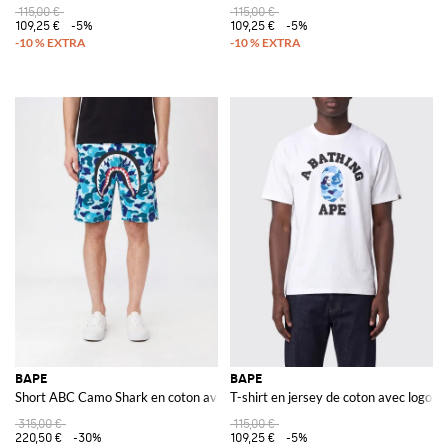
115,00 €
115,00 €
109,25 €
-5%
109,25 €
-5%
BAPE
BAPE
Short ABC Camo Shark en coton avec motif camouflage
T-shirt en jersey de coton avec logo co
315,00 €
115,00 €
220,50 €
-30%
109,25 €
-5%