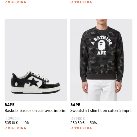
BAPE
BAPE
Baskets basses en cuir avec imprimé étoile bicolore iconique
Sweatshirt slim fit en coton à imprimé
339,00 €
329,00 €
305,10 €
-10%
230,30 €
-30%