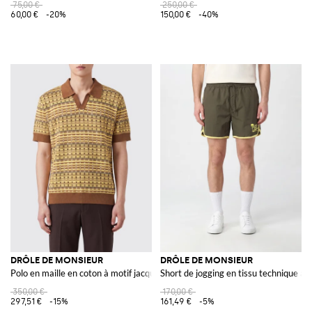
75,00 €
250,00 €
60,00 €
-20%
150,00 €
-40%
DRÔLE DE MONSIEUR
DRÔLE DE MONSIEUR
Polo en maille en coton à motif jacquard abstrait
Short de jogging en tissu technique av
350,00 €
170,00 €
297,51 €
-15%
161,49 €
-5%