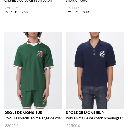
Chemise de bowling en coton
Short en coton
250,00 €
250,00 €
187,50 €
-25%
175,00 €
-30%
DRÔLE DE MONSIEUR
DRÔLE DE MONSIEUR
Polo D Hibiscus en mélange de coton
Polo en maille de coton à monogramm
220,00 €
295,00 €