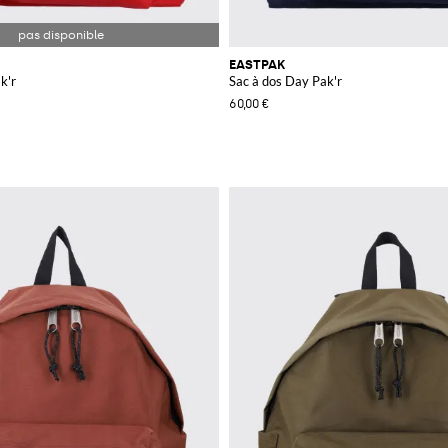
EASTPAK
k'r
Sac à dos Day Pak'r
60,00 €