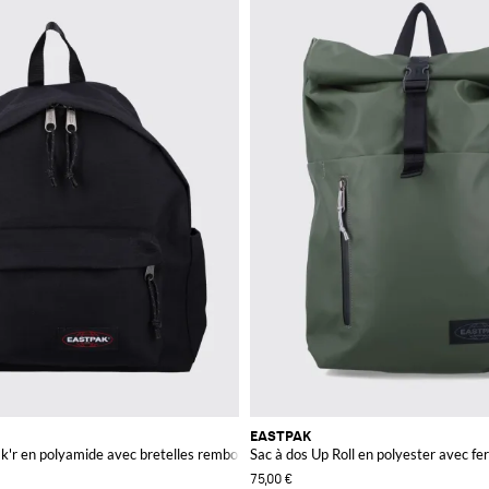
dèle le plus fonctionnel pour vous et rappelez-vous que sur Giglio.com la livraiso
EASTPAK
k'r en polyamide avec bretelles rembourrées et réglables
Sac à dos Up Roll en polyester avec f
75,00 €