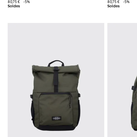
80,75 €
-5%
80,75 €
-5%