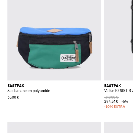
EASTPAK
EASTPAK
Sac banane en polyamide
Valise RESIST'R
35,00 €
310,00 €
294,51 €
-5%