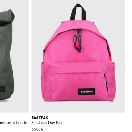
n est gratuite.
EASTPAK
ermeture à boucle et bretelles rembourrées
Sac à dos Day Pak'r
65,00 €