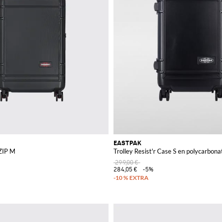
EASTPAK
 ZIP M
Trolley Resist'r Case S en polycarbona
299,00 €
284,05 €
-5%