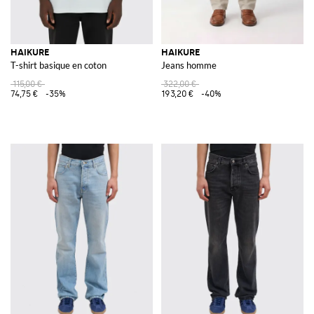
HAIKURE
HAIKURE
T-shirt basique en coton
Jeans homme
115,00 €
322,00 €
74,75 €
-35%
193,20 €
-40%