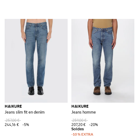
HAIKURE
HAIKURE
Jeans slim fit en denim
Jeans homme
257,00 €
259,00 €
244,16 €
-5%
207,20 €
-20%