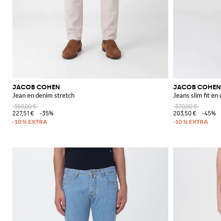
JACOB COHEN
JACOB COHEN
Jean en denim stretch
Jeans slim fit en
350,00 €
370,00 €
227,51 €
-35%
203,50 €
-45%