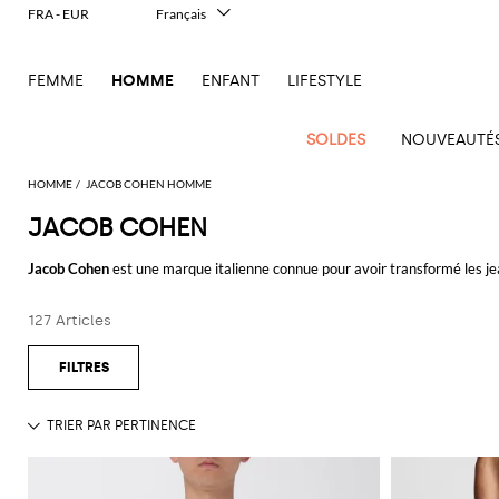
FRA - EUR
Français
Italiano
English
FEMME
HOMME
ENFANT
LIFESTYLE
Deutsch
Español
中文
SOLDES
NOUVEAUTÉ
日本語
한국어
HOMME
JACOB COHEN HOMME
Русский
JACOB COHEN
Nouvel
Voir
Voir
Voir
Voir
Voir
Voir
Tout
Arrivage
tout
Jacob Cohen
est une marque italienne connue pour avoir transformé les jean
Voir
tout
Voir
Tous les
tout
Voir
Tous
tout
Voir
Toutes les
tout
Voir
Tous les
tout
Voir
l'outlet
Homme
son travail impeccable et totalement Made in Italy qui a conquis les homm
Dsquared2
New
tout
tout
vêtements
tout
les
tout
chaussures
tout
accessoires
tout
Alexander
Balmain
Bottega
Alexander
Bottega
Accessoires
Ferragamo
toutes celles et ceux qui désirent acheter des pantalons Jacob Cohen.
Tailoring
Balance
Etro
sacs
127 Articles
Adidas
McQueen
Acne
Blazers
Acne
Veneta
Emporio
Espadrilles
McQueen
Adidas
Trousses
Veneta
Carhartt
Jw
Jacquemus
Sweats
Foulards
contemporain
Burberry
Chaussures
Gucci
Versace
Feuilletez notre ample sélection, choisissez quel modèle de
jeans Jacob C
Fay
Studios
Studios
Porte-
Armani
de
WIP
Anderson
Alexander
Balmain
Chemises
Burberry
Mocassins
Bottega
Golden
Burberry
Marni
Shorts
Lunettes
Héritage
Jeans
Etro
Sacs
Loewe
documents
toilette
Emporio
McQueen
Adidas
Barbour
Jacquemus
Veneta
Goose
Emporio
Loewe
moderne
Couture
Voir tout
JACOB COHEN
Bottega
Costume
Etro
Sandales
Fendi
New
Vestes et
Noeuds
Fendi
Vêtements
Maison
Armani
Sacoches
Bijoux
Armani
Brunello
Veneta
Barbour
Carhartt
JW
Dolce &
Hogan
Maison
Balance
doudounes
papillon
Sneakers
Adidas
Costume
Fendi
Mules
Ferragamo
Margiela
Saint
Cucinelli
WIP
Sacs
Anderson
Gabbana
Ceintures
D1
Margiela
performantes
Brunello
C.P.
Marni
Off-
T-shirts et
Porte-
Tod's
Jeans
Laurent
Jil
Derbies
Gucci
Saint
banane
Milano
Diesel
Cucinelli
Company
Diesel
Marni
Ferragamo
Chapeaux
New
White
débardeurs
clés
Outerwear
Sander
et
CamperLab
Laurent
Pantalons
Thom
Saint
Sacs
et berets
Golden
Balance
de marque
Dolce &
Burberry
Carhartt
Dsquared2
Rains
oxford
Gucci
Our
Manteaux
Portefeuilles
Browne
Saint
Salomon
Laurent
Thom
de
Goose
Polos
gabbana
WIP
Chaussettes
Nike
Legacy
Chemises