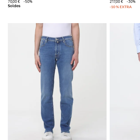
70,00 €
-50%
217,00 €
-30%