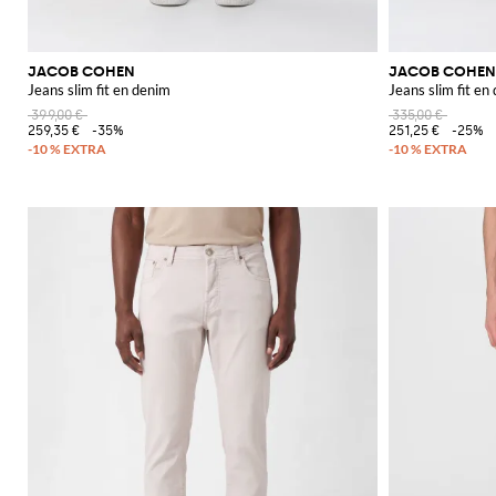
JACOB COHEN
JACOB COHEN
Jeans slim fit en denim
Jeans slim fit en
399,00 €
335,00 €
259,35 €
-35%
251,25 €
-25%