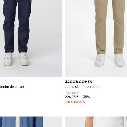
JACOB COHEN
 denim de coton
Jeans slim fit en denim
345,00 €
224,25 €
-35%