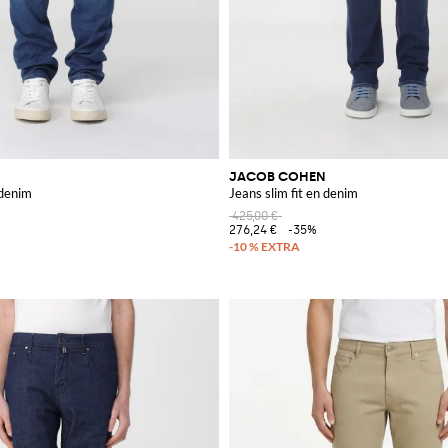
JACOB COHEN
 denim
Jeans slim fit en denim
425,00 €
276,24 €
-35%