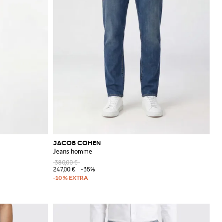
JACOB COHEN
Jeans homme
380,00 €
247,00 €
-35%