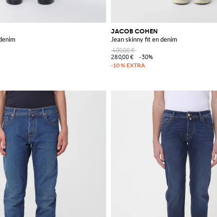
JACOB COHEN
 denim
Jean skinny fit en denim
400,00 €
280,00 €
-30%