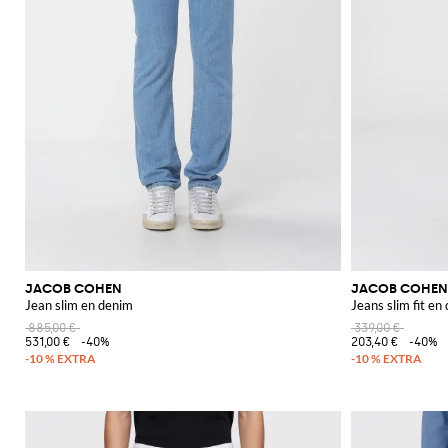
JACOB COHEN
JACOB COHEN
Jean slim en denim
Jeans slim fit en
885,00 €
339,00 €
531,00 €
-40%
203,40 €
-40%