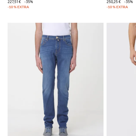
227,51 €
-35%
250,25 €
-35%