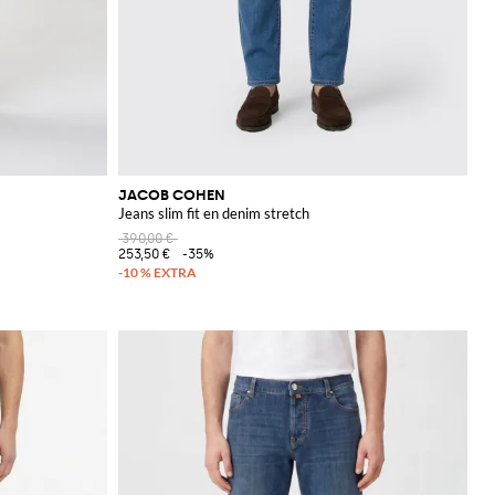
JACOB COHEN
Jeans slim fit en denim stretch
390,00 €
253,50 €
-35%