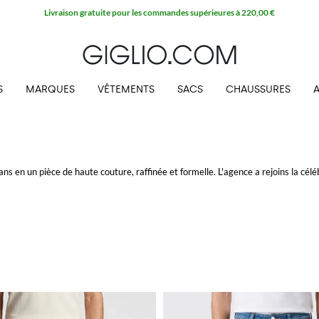
Livraison gratuite pour les commandes supérieures à 220,00 €
S
MARQUES
VÊTEMENTS
SACS
CHAUSSURES
s en un pièce de haute couture, raffinée et formelle. L'agence a rejoins la cél
es et les femmes amoureux du denim. À patte, effet usé, slim et tant d'autres m
ohen
colle le plus à votre style et achetez-le sur Giglio.com avec la livraison grat