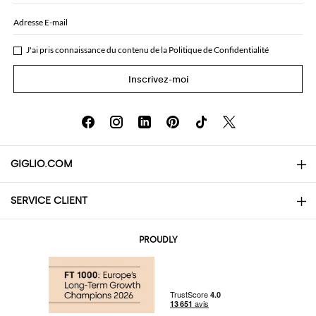
Adresse E-mail
J'ai pris connaissance du contenu de la
Politique de Confidentialité
Inscrivez-moi
GIGLIO.COM
SERVICE CLIENT
About
Contacts
AI Disclaimer
PROUDLY
Questions Fréquentes
Achats
Les boutiques
Paiements
Livraisons
Community Store
Retours et Remboursements