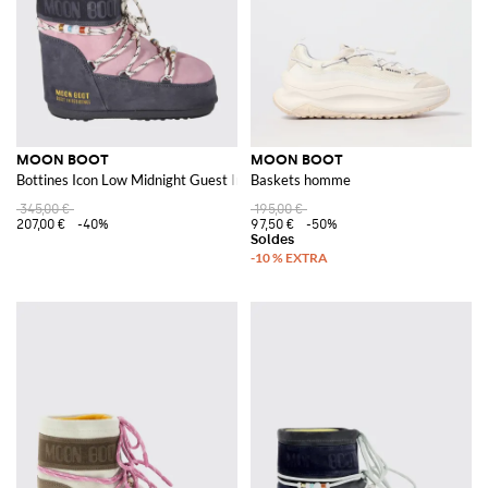
MOON BOOT
MOON BOOT
Bottines Icon Low Midnight Guest In Residence x en daim
Baskets homme
345,00 €
195,00 €
207,00 €
-40%
97,50 €
-50%