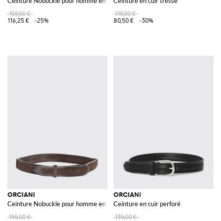
Ceinture Nobuckle pour homme en cuir de veau suédé
Ceinture en cuir tressé
155,00 €
115,00 €
116,25 €
-25%
80,50 €
-30%
ORCIANI
ORCIANI
Ceinture Nobuckle pour homme en cuir de veau suédé
Ceinture en cuir perforé
155,00 €
135,00 €