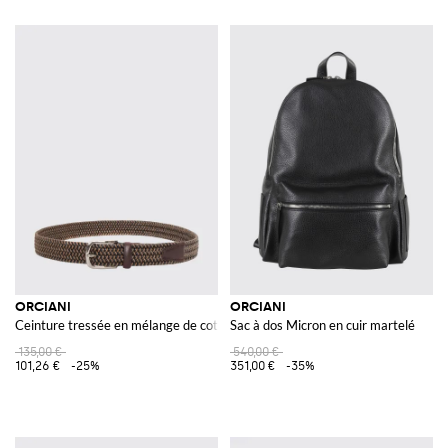
ORCIANI
ORCIANI
Ceinture tressée en mélange de coton
Sac à dos Micron en cuir martelé
135,00 €
540,00 €
101,26 €
-25%
351,00 €
-35%