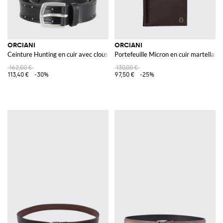
ORCIANI
ORCIANI
Ceinture Hunting en cuir avec clous
Portefeuille Micron en cuir martellato
162,00 €
130,00 €
113,40 €
-30%
97,50 €
-25%