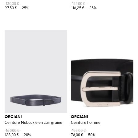
130,00 €
155,00 €
97,50 €
-25%
116,25 €
-25%
ORCIANI
ORCIANI
Ceinture Nobuckle en cuir grainé
Ceinture homme
160,00 €
152,00 €
128,00 €
-20%
76,00 €
-50%