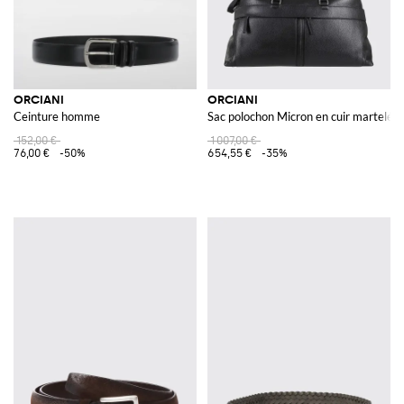
ORCIANI
ORCIANI
Ceinture homme
Sac polochon Micron en cuir martelé
152,00 €
1 007,00 €
76,00 €
-50%
654,55 €
-35%