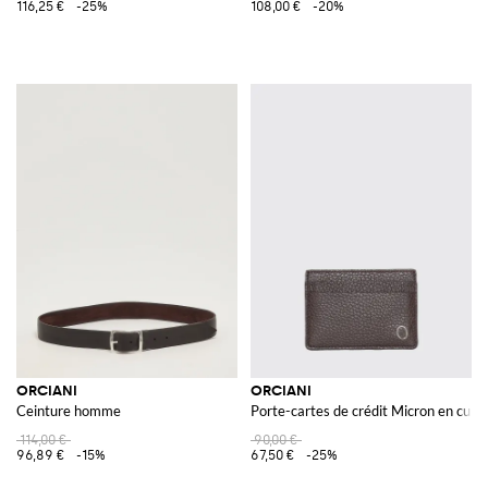
116,25 €
-25%
108,00 €
-20%
ORCIANI
ORCIANI
Ceinture homme
Porte-cartes de crédit Micron en cuir 
114,00 €
90,00 €
96,89 €
-15%
67,50 €
-25%