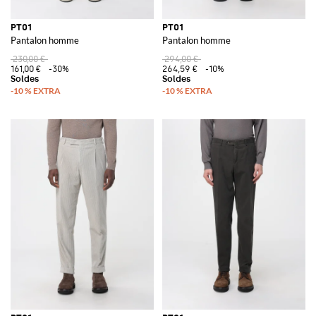
PT01
PT01
Pantalon homme
Pantalon homme
230,00 €
294,00 €
161,00 €
-30%
264,59 €
-10%