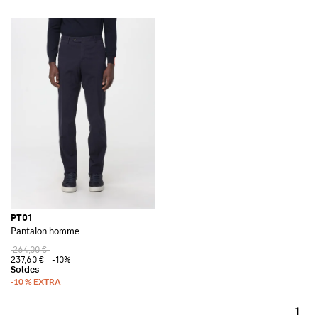
PT01
Pantalon homme
264,00 €
237,60 €
-10%
1