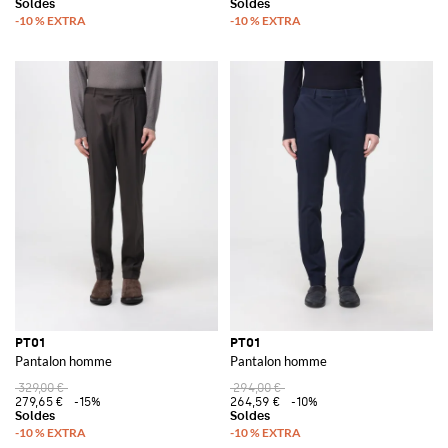
PT01
PT01
Pantalon homme
Pantalon homme
329,00 €
294,00 €
279,65 €
-15%
264,59 €
-10%