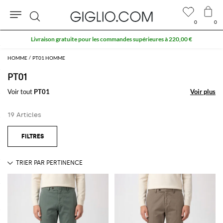
0
0
Rechercher
Livraison gratuite pour les commandes supérieures à 220,00 €
HOMME
PT01 HOMME
PT01
Voir tout
PT01
Voir plus
Voir plus
19 Articles