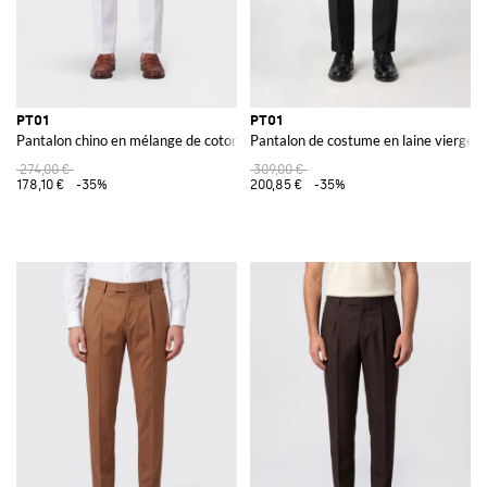
PT01
PT01
Pantalon chino en mélange de coton
Pantalon de costume en laine vierge s
274,00 €
309,00 €
178,10 €
-35%
200,85 €
-35%