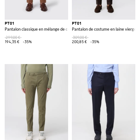
PT01
PT01
Pantalon classique en mélange de coton et soie
Pantalon de costume en laine vierge s
299,00 €
309,00 €
194,35 €
-35%
200,85 €
-35%