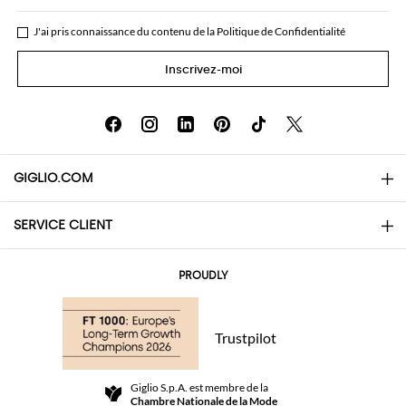
J'ai pris connaissance du contenu de la
Politique de Confidentialité
Inscrivez-moi
GIGLIO.COM
SERVICE CLIENT
About
Contacts
AI Disclaimer
PROUDLY
Questions Fréquentes
Achats
Les boutiques
Paiements
Trustpilot
Livraisons
Community Store
Retours et Remboursements
Giglio S.p.A. est membre de la
Termes et conditions générales de vente
Chambre Nationale de la Mode