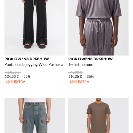
RICK OWENS DRKSHDW
RICK OWENS DRKSHDW
Pantalon de jogging Wide Pusher à jambe large et cordon de serrage
T-shirt homme
960,00 €
419,00 €
624,00 €
-35%
314,25 €
-25%