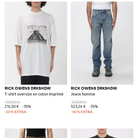
RICK OWENS DRKSHDW
RICK OWENS DRKSHDW
T-shirt oversize en coton imprimé
Jeans homme
330,00 €
805,00 €
214,50 €
-35%
523,26 €
-35%