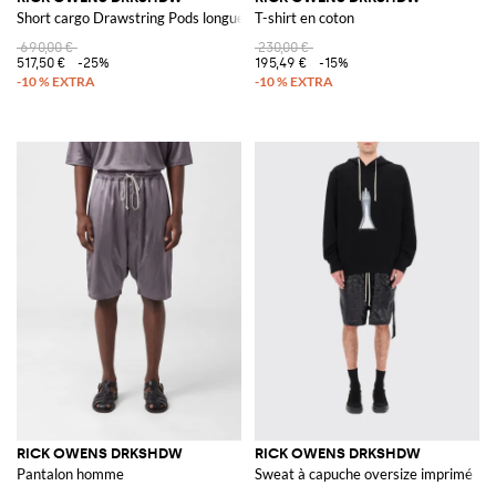
Short cargo Drawstring Pods longueur genou avec cordon
T-shirt en coton
690,00 €
230,00 €
517,50 €
-25%
195,49 €
-15%
RICK OWENS DRKSHDW
RICK OWENS DRKSHDW
Pantalon homme
Sweat à capuche oversize imprimé