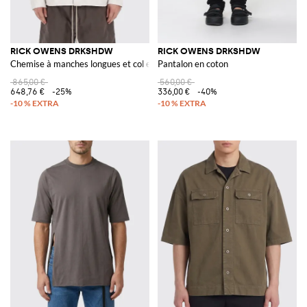
RICK OWENS DRKSHDW
RICK OWENS DRKSHDW
Chemise à manches longues et col en V en coton avec fermeture à boutons
Pantalon en coton
865,00 €
560,00 €
648,76 €
-25%
336,00 €
-40%