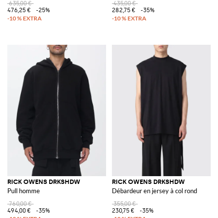
635,00 €
435,00 €
476,25 €
-25%
282,75 €
-35%
RICK OWENS DRKSHDW
RICK OWENS DRKSHDW
Pull homme
Débardeur en jersey à col rond
760,00 €
355,00 €
494,00 €
-35%
230,75 €
-35%