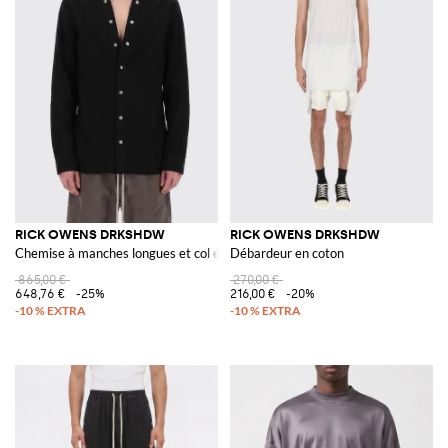
RICK OWENS DRKSHDW
RICK OWENS DRKSHDW
Chemise à manches longues et col en V en coton avec fermeture à boutons
Débardeur en coton
865,00 €
270,00 €
648,76 €
-25%
216,00 €
-20%