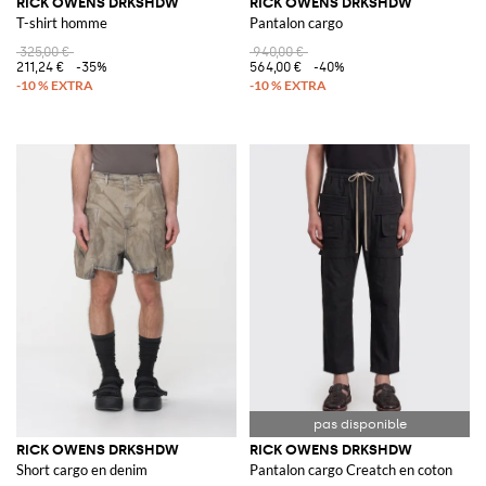
RICK OWENS DRKSHDW
RICK OWENS DRKSHDW
T-shirt homme
Pantalon cargo
325,00 €
940,00 €
211,24 €
-35%
564,00 €
-40%
RICK OWENS DRKSHDW
RICK OWENS DRKSHDW
Short cargo en denim
Pantalon cargo Creatch en coton