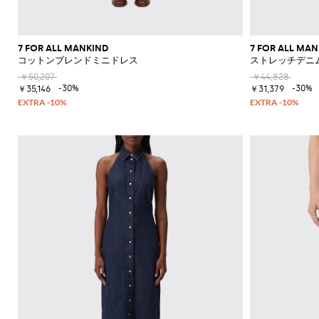
ク
カ
ー
ウ
エ
フ
7 FOR ALL MANKIND
7 FOR ALL MA
ス
ラ
コットンブレンドミニドレス
ストレッチデニ
ト
ッ
ポ
ト
￥50,207
￥44,828
-30%
-30%
ー
シ
￥35,146
￥31,379
チ
ョ
ー
ト
ブ
ー
ツ
ブ
ー
ツ
オ
ッ
ク
ス
フ
ォ
ー