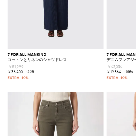
ド
シ
ュ
ー
ズ
ミ
ュ
ー
ル
7 FOR ALL MANKIND
7 FOR ALL MA
コットンとリネンのシャツドレス
デニムフレアジ
￥51,999
￥43,034
-30%
-55%
￥36,400
￥19,364