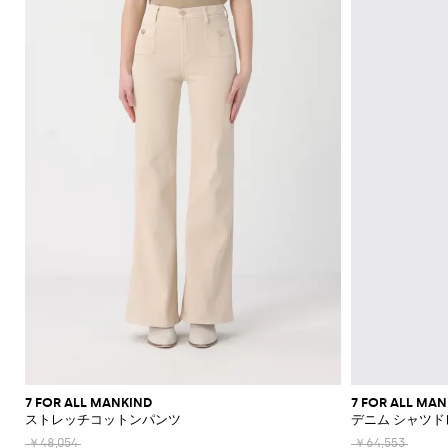
機
レ
ッ
ー
ラ
ッ
Acne
Courrèges
A.P.C.
Adidas
Borsalino
JW
ス
ニ
ー
ア
ツ
カ
Franchi
モ
て
て
て
て
て
表
Max
Twinset
ッ
Studios
Anderson
バ
ナ
ア
ー
Diesel
Coperni
Amina
Elisabetta
チ
表
表
表
表
表
示
ブ
ト
ト
Etro
能
ス
グ
ズ
ス
ト
Adidas
ッ
＆
Muaddi
ク
Franchi
Jacquemus
フ
ー
Mara
示
示
示
示
示
レ
Elisabetta
Diesel
ッ
エ
Acne
Gucci
グ
フ
セ
フ
Calvin
Franchi
Aquazzura
Emporio
Giambattista
SHOP
SHOP
SHOP
SHOP
SHOP
SHOP
ザ
プ
ベ
Studios
リ
Alexander
Balenciaga
Balenciaga
JW
Alexander
Burberry
Giorgio
JW
ラ
サ
Klein
Armani
Valli
NOW
NOW
NOW
NOW
NOW
NOW
ー
ハ
ス
ル
McQueen
Ganni
Anderson
McQueen
Autry
Armani
ツ
ア
Alaïa
Anderson
Balmain
Bottega
Balenciaga
ッ
リ
ン
ト
Elisabetta
Jacquemus
S
ー
ス
シ
Balenciaga
JW
Veneta
MM6
Balenciaga
Birkenstock
Manolo
ア
ト
ー
Brunello
Jacquemus
Burberry
Versace
Franchi
Max
ド
ピ
Anderson
Maison
Marc
Blahnik
カ
ョ
手
パ
Cucinelli
シ
Balmain
Burberry
Bottega
Golden
Mara
バ
ジ
Jil
Etro
Saint
ー
Golden
Margiela
Jacobs
ー
ー
袋
MM6
Veneta
Goose
レ
Max
ュ
Coperni
Sander
Bottega
Chloè
Laurent
ッ
ュ
Goose
The
ス
Fendi
ト
ト
Maison
Marc
New
Mara
ル
ー
ソ
Veneta
Ferragamo
Hogan
グ
エ
Attico
Courrèges
Khaite
の
Fendi
Etro
Isabel
Margiela
Jacobs
Era
パ
Max
ズ
シ
Roger
ッ
バ
リ
Brunello
Gianvito
Nike
エ
Marant
Versace
シ
ン
Diesel
Solace
Mara
Ferragamo
Valentino
Rotate
Marni
Off-
Vivier
ャ
ク
ッ
Cucinelli
パ
Rossi
ー
Etoile
Jeans
レ
London
ョ
The
Garavani
ツ
White
Dolce &
ツ
Saint
Gucci
ス
Solace
Pinko
Saint
グ
ン
Couture
ガ
Burberry
Jimmy
Attico
ル
サ
Gabbana
Toteme
Laurent
Ferragamo
ジ
London
Palm
Laurent
Saint
プ
ス
コ
Rabanne
Choo
ン
シ
ダ
ン
Chloé
Tod's
Angels
ャ
Valentino
Laurent
Stella
ス
Sportmax
Stella
イ
ス
ス
ュ
ー
グ
Jacquemus
Manolo
ケ
Etro
McCartney
Rabanne
McCartney
ム
メ
Versace
Khaite
Toteme
Blahnik
ー
バ
エ
ラ
バ
Longchamp
ッ
Fendi
Gucci
ウ
ケ
Valentino
ズ
ッ
ス
ス
Brunello
Stella
ー
Twinset
Roger
ト
ェ
ー
Ferragamo
Cucinelli
McCartney
Fendi
グ
パ
Vivier
Versace
ガ
ア
財
ア
ト
ス
ド
ン
Valentino
ク
ク
Saint
布
Gucci
レ
リ
ジ
Garavani
ウ
デ
Laurent
セ
ラ
帽
ン
ー
ー
ォ
ィ
サ
7 FOR ALL MANKIND
7 FOR ALL MA
ッ
Valentino
子
チ
ユ
ン
ッ
ストレッチコットンパンツ
デニム シャツド
ー
リ
チ
Garavani
コ
ズ
ネ
チ
ア
ー
バ
ロ
￥48,054
￥64,553