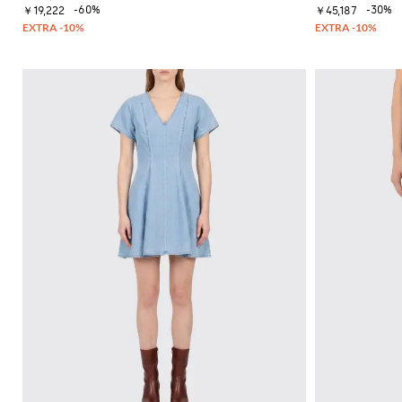
ー
ッ
イ
-60%
-30%
ッ
ー
￥19,222
￥45,187
セ
ト
ク
コ
グ
フ
ー
ス
ジ
ン
ァ
タ
ト
カ
ャ
ー
ー
ス
ー
ー
ン
タ
ト
フ
T
フ
プ
イ
シ
バ
ラ
ス
ル
ャ
ッ
ッ
ー
を
ツ
グ
ト
ツ
磨
サ
ク
き
ン
ロ
ま
ダ
ス
し
ル
ボ
ょ
デ
ヒ
う
ィ
ー
Gianni
バ
ル
Chiarini
ッ
サ
FW25-
グ
ン
26
ダ
バ
ル
ッ
ク
ス
パ
ニ
ッ
ー