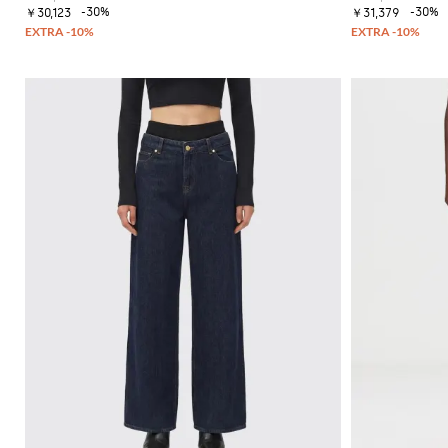
-30%
-30%
￥30,123
￥31,379