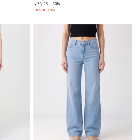
-30%
￥30,123