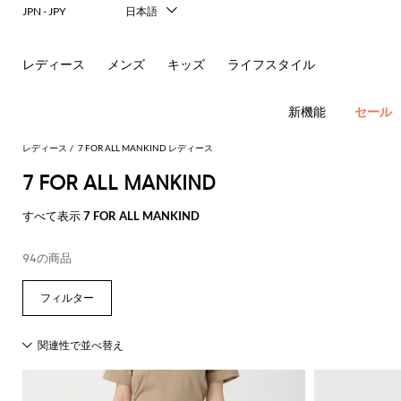
レ
JPN - JPY
日本語
Italiano
リ
English
レディース
メンズ
キッズ
ライフスタイル
ー
Français
Deutsch
ナ
Español
新機能
セール
中文
＆
한국어
レディース
7 FOR ALL MANKIND レディース
Русский
7 FOR ALL MANKIND
シ
フ
New In
すべて表示
7 FOR ALL MANKIND
ョ
ラ
Women's
Fashion
ル
ッ
ア
94の商品
す
す
す
す
す
必
す
べ
べ
べ
べ
べ
須
ダ
ト
サ
ウ
べ
て
て
て
て
て
コ
す
す
す
す
す
て
の
の
の
の
表
ー
べ
べ
べ
べ
べ
ー
シ
ン
ト
の
衣
バ
靴
付
示
ト
て
て
て
て
て
ア
類
ッ
属
バ
Alberta
Roger
動
す
表
表
表
表
表
ウ
グ
品
新
ド
バ
ュ
グ
レ
Ferretti
Vivier
ド
レ
パ
物
す
す
す
す
す
べ
示
示
示
示
示
ト
レ
ミ
リ
ヘ
ン
ス
Elisabetta
Pinko
の
べ
べ
べ
べ
べ
て
レ