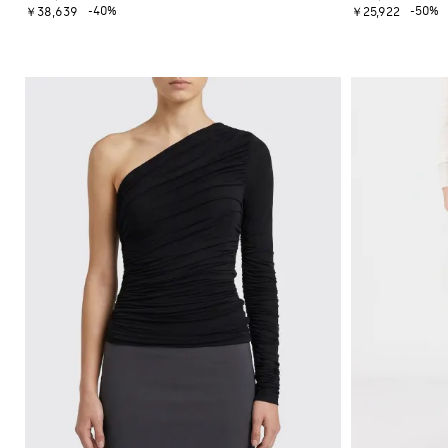
ー
ッ
イ
-40%
-50%
ッ
ー
￥38,639
￥25,922
セ
ト
ク
コ
グ
フ
ー
ス
ジ
ン
ァ
タ
ト
カ
ャ
ー
ー
ス
ー
ー
ン
タ
ト
フ
T
フ
プ
イ
シ
バ
ラ
ス
ル
ャ
ッ
ッ
ー
を
ツ
グ
ト
ツ
磨
サ
ク
き
ン
ロ
ま
ダ
ス
し
ル
ボ
ょ
デ
ヒ
う
ィ
ー
Gianni
バ
ル
Chiarini
ッ
サ
FW25-
グ
ン
26
ダ
バ
ル
ッ
ク
ス
パ
ニ
ッ
ー