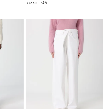
-45%
￥35,418