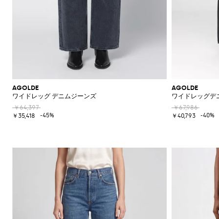
ド
シ
ュ
ー
ズ
ミ
ュ
ー
ル
AGOLDE
AGOLDE
ワイドレッグ デニムジーンズ
ワイドレッグデ
￥64,397
￥67,986
-45%
-40%
￥35,418
￥40,793