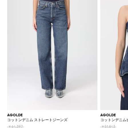
機
レ
ッ
ー
ラ
ッ
Acne
Courrèges
A.P.C.
Adidas
Borsalino
JW
ス
ニ
ー
ア
ツ
カ
Franchi
モ
て
て
て
て
て
表
Max
Twinset
ッ
Studios
Anderson
バ
ナ
ア
ー
Diesel
Coperni
Amina
Elisabetta
チ
表
表
表
表
表
示
ブ
ト
ト
Etro
能
ス
グ
ズ
ス
ト
Adidas
ッ
＆
Muaddi
ク
Franchi
Jacquemus
フ
ー
Mara
示
示
示
示
示
レ
Elisabetta
Diesel
ッ
エ
Acne
Gucci
グ
フ
セ
フ
Calvin
Franchi
Aquazzura
Emporio
Giambattista
SHOP
SHOP
SHOP
SHOP
SHOP
SHOP
ザ
プ
ベ
Studios
リ
Alexander
Balenciaga
Balenciaga
JW
Alexander
Burberry
Giorgio
JW
ラ
サ
Klein
Armani
Valli
NOW
NOW
NOW
NOW
NOW
NOW
ー
ハ
ス
ル
McQueen
Ganni
Anderson
McQueen
Autry
Armani
ツ
ア
Alaïa
Anderson
Balmain
Bottega
Balenciaga
ッ
リ
ン
ト
Elisabetta
Jacquemus
S
ー
ス
シ
Balenciaga
JW
Veneta
MM6
Balenciaga
Birkenstock
Manolo
ア
ト
ー
Brunello
Jacquemus
Burberry
Versace
Franchi
Max
ド
ピ
Anderson
Maison
Marc
Blahnik
カ
ョ
手
パ
Cucinelli
シ
Balmain
Burberry
Bottega
Golden
Mara
バ
ジ
Jil
Etro
Saint
ー
Golden
Margiela
Jacobs
ー
ー
袋
MM6
Veneta
Goose
レ
Max
ュ
Coperni
Sander
Bottega
Chloè
Laurent
ッ
ュ
Goose
The
ス
Fendi
ト
ト
Maison
Marc
New
Mara
ル
ー
ソ
Veneta
Ferragamo
Hogan
グ
エ
Attico
Courrèges
Khaite
の
Fendi
Etro
Isabel
Margiela
Jacobs
Era
パ
Max
ズ
シ
Roger
ッ
バ
リ
Brunello
Gianvito
Nike
エ
Marant
Versace
シ
ン
Diesel
Solace
Mara
Ferragamo
Valentino
Rotate
Marni
Off-
Vivier
ャ
ク
ッ
Cucinelli
パ
Rossi
ー
Etoile
Jeans
レ
London
ョ
The
Garavani
ツ
White
Dolce &
ツ
Saint
Gucci
ス
Solace
Pinko
Saint
グ
ン
Couture
ガ
Burberry
Jimmy
Attico
ル
サ
Gabbana
Toteme
Laurent
Ferragamo
ジ
London
Palm
Laurent
Saint
プ
ス
コ
Rabanne
Choo
ン
シ
ダ
ン
Chloé
Tod's
Angels
ャ
Valentino
Laurent
Stella
ス
Sportmax
Stella
イ
ス
ス
ュ
ー
グ
Jacquemus
Manolo
ケ
Etro
McCartney
Rabanne
McCartney
ム
メ
Versace
Khaite
Toteme
Blahnik
ー
バ
エ
ラ
バ
Longchamp
ッ
Fendi
Gucci
ウ
ケ
Valentino
ズ
ッ
ス
ス
Brunello
Stella
ー
Twinset
Roger
ト
ェ
ー
Ferragamo
Cucinelli
McCartney
Fendi
グ
パ
Vivier
Versace
ガ
ア
財
ア
ト
ス
ド
ン
Valentino
ク
ク
Saint
布
Gucci
レ
リ
ジ
Garavani
ウ
デ
Laurent
セ
ラ
帽
ン
ー
ー
ォ
ィ
サ
AGOLDE
AGOLDE
ッ
Valentino
子
チ
ユ
ン
ッ
コットンデニム ストレートジーンズ
コットンデニム
ー
リ
チ
Garavani
コ
ズ
ネ
チ
ア
ー
バ
ロ
￥64,397
￥51,843