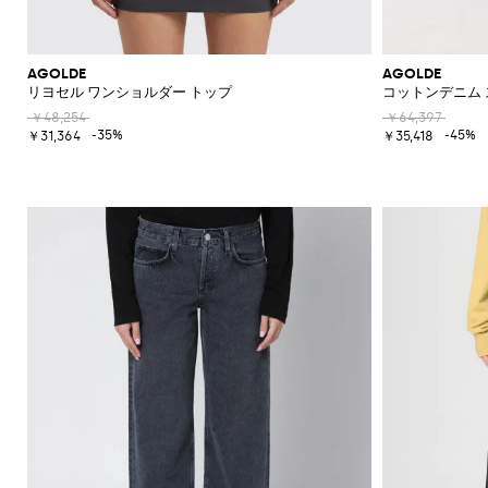
ク
カ
ー
ウ
エ
フ
AGOLDE
AGOLDE
ス
ラ
リヨセル ワンショルダー トップ
コットンデニム
ト
ッ
ポ
ト
￥48,254
￥64,397
-35%
-45%
ー
シ
￥31,364
￥35,418
チ
ョ
ー
ト
ブ
ー
ツ
ブ
ー
ツ
オ
ッ
ク
ス
フ
ォ
ー