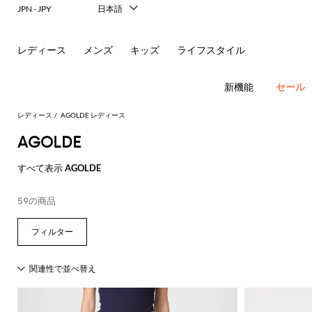
レ
JPN - JPY
日本語
Italiano
リ
English
レディース
メンズ
キッズ
ライフスタイル
ー
Français
Deutsch
ナ
Español
新機能
セール
中文
＆
한국어
レディース
AGOLDE レディース
Русский
AGOLDE
シ
フ
New In
すべて表示
AGOLDE
ョ
ラ
Women's
Fashion
ル
ッ
ア
59の商品
す
す
す
す
す
必
す
べ
べ
べ
べ
べ
須
ダ
ト
サ
ウ
べ
て
て
て
て
て
コ
す
す
す
す
す
て
の
の
の
の
表
ー
べ
べ
べ
べ
べ
ー
シ
ン
ト
の
衣
バ
靴
付
示
ト
て
て
て
て
て
ア
類
ッ
属
バ
Alberta
Roger
動
す
表
表
表
表
表
ウ
グ
品
新
ド
バ
ュ
グ
レ
Ferretti
Vivier
ド
レ
パ
物
す
す
す
す
す
べ
示
示
示
示
示
ト
レ
ミ
リ
ヘ
ン
ス
Elisabetta
Pinko
の
べ
べ
べ
べ
べ
て
レ