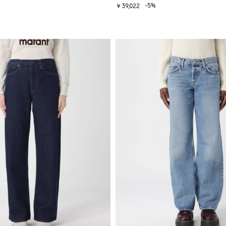
-5%
￥39,022