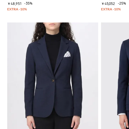
-35%
-25%
￥48,951
￥45,052