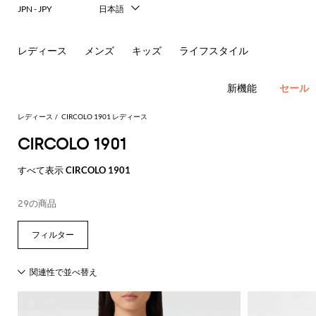
レ
JPN - JPY
日本語
Italiano
リ
English
レディース
メンズ
キッズ
ライフスタイル
ー
Français
Deutsch
ナ
Español
新機能
セール
中文
＆
한국어
レディース
CIRCOLO 1901 レディース
Русский
CIRCOLO 1901
シ
フ
New In
すべて表示
CIRCOLO 1901
ョ
ラ
Women's
Fashion
ル
ッ
ア
29の商品
す
す
す
す
す
必
す
べ
べ
べ
べ
べ
須
ダ
ト
サ
ウ
べ
て
て
て
て
て
コ
す
す
す
す
す
て
の
の
の
の
表
ー
べ
べ
べ
べ
べ
ー
シ
ン
ト
の
衣
バ
靴
付
示
ト
て
て
て
て
て
ア
類
ッ
属
バ
Alberta
Roger
動
す
表
表
表
表
表
ウ
グ
品
新
ド
バ
ュ
グ
レ
Ferretti
Vivier
ド
レ
パ
物
す
す
す
す
す
べ
示
示
示
示
示
ト
レ
ミ
リ
ヘ
ン
ス
Elisabetta
Pinko
の
べ
べ
べ
べ
べ
て
レ