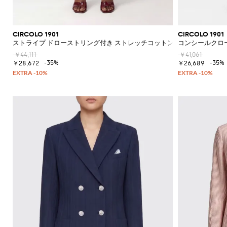
ク
カ
ー
ウ
エ
フ
CIRCOLO 1901
CIRCOLO 1901
ス
ラ
ストライプ ドローストリング付き ストレッチコットン パラッツォパン
コンシールクロ
ト
ッ
ポ
ト
￥44,111
￥41,061
-35%
-35%
ー
シ
￥28,672
￥26,689
チ
ョ
ー
ト
ブ
ー
ツ
ブ
ー
ツ
オ
ッ
ク
ス
フ
ォ
ー