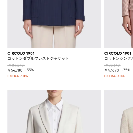
ド
シ
ュ
ー
ズ
ミ
ュ
ー
ル
CIRCOLO 1901
CIRCOLO 1901
コットンダブルブレストジャケット
コットンシング
￥84,278
￥73,340
-35%
-35%
￥54,780
￥47,670