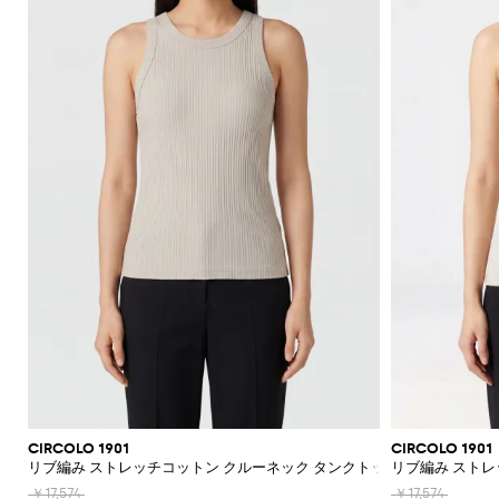
機
レ
ッ
ー
ラ
ッ
Acne
Courrèges
A.P.C.
Adidas
Borsalino
JW
ス
ニ
ー
ア
ツ
カ
Franchi
モ
て
て
て
て
て
表
Max
Twinset
ッ
Studios
Anderson
バ
ナ
ア
ー
Diesel
Coperni
Amina
Elisabetta
チ
表
表
表
表
表
示
ブ
ト
ト
Etro
能
ス
グ
ズ
ス
ト
Adidas
ッ
＆
Muaddi
ク
Franchi
Jacquemus
フ
ー
Mara
示
示
示
示
示
レ
Elisabetta
Diesel
ッ
エ
Acne
Gucci
グ
フ
セ
フ
Calvin
Franchi
Aquazzura
Emporio
Giambattista
SHOP
SHOP
SHOP
SHOP
SHOP
SHOP
ザ
プ
ベ
Studios
リ
Alexander
Balenciaga
Balenciaga
JW
Alexander
Burberry
Giorgio
JW
ラ
サ
Klein
Armani
Valli
NOW
NOW
NOW
NOW
NOW
NOW
ー
ハ
ス
ル
McQueen
Ganni
Anderson
McQueen
Autry
Armani
ツ
ア
Alaïa
Anderson
Balmain
Bottega
Balenciaga
ッ
リ
ン
ト
Elisabetta
Jacquemus
S
ー
ス
シ
Balenciaga
JW
Veneta
MM6
Balenciaga
Birkenstock
Manolo
ア
ト
ー
Brunello
Jacquemus
Burberry
Versace
Franchi
Max
ド
ピ
Anderson
Maison
Marc
Blahnik
カ
ョ
手
パ
Cucinelli
シ
Balmain
Burberry
Bottega
Golden
Mara
バ
ジ
Jil
Etro
Saint
ー
Golden
Margiela
Jacobs
ー
ー
袋
MM6
Veneta
Goose
レ
Max
ュ
Coperni
Sander
Bottega
Chloè
Laurent
ッ
ュ
Goose
The
ス
Fendi
ト
ト
Maison
Marc
New
Mara
ル
ー
ソ
Veneta
Ferragamo
Hogan
グ
エ
Attico
Courrèges
Khaite
の
Fendi
Etro
Isabel
Margiela
Jacobs
Era
パ
Max
ズ
シ
Roger
ッ
バ
リ
Brunello
Gianvito
Nike
エ
Marant
Versace
シ
ン
Diesel
Solace
Mara
Ferragamo
Valentino
Rotate
Marni
Off-
Vivier
ャ
ク
ッ
Cucinelli
パ
Rossi
ー
Etoile
Jeans
レ
London
ョ
The
Garavani
ツ
White
Dolce &
ツ
Saint
Gucci
ス
Solace
Pinko
Saint
グ
ン
Couture
ガ
Burberry
Jimmy
Attico
ル
サ
Gabbana
Toteme
Laurent
Ferragamo
ジ
London
Palm
Laurent
Saint
プ
ス
コ
Rabanne
Choo
ン
シ
ダ
ン
Chloé
Tod's
Angels
ャ
Valentino
Laurent
Stella
ス
Sportmax
Stella
イ
ス
ス
ュ
ー
グ
Jacquemus
Manolo
ケ
Etro
McCartney
Rabanne
McCartney
ム
メ
Versace
Khaite
Toteme
Blahnik
ー
バ
エ
ラ
バ
Longchamp
ッ
Fendi
Gucci
ウ
ケ
Valentino
ズ
ッ
ス
ス
Brunello
Stella
ー
Twinset
Roger
ト
ェ
ー
Ferragamo
Cucinelli
McCartney
Fendi
グ
パ
Vivier
Versace
ガ
ア
財
ア
ト
ス
ド
ン
Valentino
ク
ク
Saint
布
Gucci
レ
リ
ジ
Garavani
ウ
デ
Laurent
セ
ラ
帽
ン
ー
ー
ォ
ィ
サ
CIRCOLO 1901
CIRCOLO 1901
ッ
Valentino
子
チ
ユ
ン
ッ
リブ編み ストレッチコットン クルーネック タンクトップ
リブ編み ストレ
ー
リ
チ
Garavani
コ
ズ
ネ
チ
ア
ー
バ
ロ
￥17,574
￥17,574