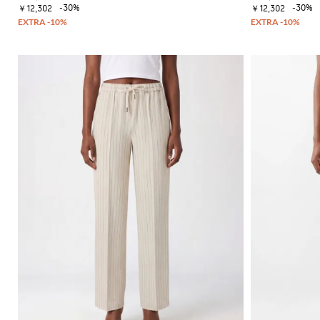
ー
ッ
イ
-30%
-30%
ッ
ー
￥12,302
￥12,302
セ
ト
ク
コ
グ
フ
ー
ス
ジ
ン
ァ
タ
ト
カ
ャ
ー
ー
ス
ー
ー
ン
タ
ト
フ
T
フ
プ
イ
シ
バ
ラ
ス
ル
ャ
ッ
ッ
ー
を
ツ
グ
ト
ツ
磨
サ
ク
き
ン
ロ
ま
ダ
ス
し
ル
ボ
ょ
デ
ヒ
う
ィ
ー
Gianni
バ
ル
Chiarini
ッ
サ
FW25-
グ
ン
26
ダ
バ
ル
ッ
ク
ス
パ
ニ
ッ
ー