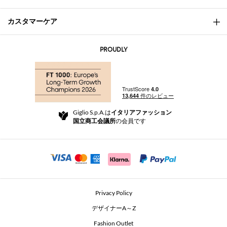
カスタマーケア
会社概要
お問い合わせ先
AI Disclaimer
PROUDLY
よくあるご質問
注文
ブティック
お支払い
配送
Community Store
返品と返金
Giglio S.p.A.は
イタリアファッション
ご利用規約
国立商工会議所
の会員です
For a safe shopping experience
アフィリエイトプログラム
Security Communication
Investors
Beauty Seekers VIP Club
Privacy Policy
GIGLIO Token
デザイナーA～Z
Fashion Outlet