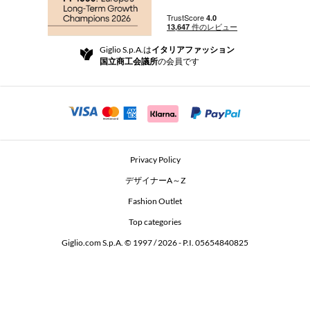
お支払い
配送
Community Store
返品と返金
Giglio S.p.A.は
イタリアファッション
ご利用規約
国立商工会議所
の会員です
For a safe shopping experience
アフィリエイトプログラム
Security Communication
Investors
Beauty Seekers VIP Club
Privacy Policy
GIGLIO Token
デザイナーA～Z
Fashion Outlet
GIGLIO.COM x Vestiaire Collective
Top categories
Giglio.com S.p.A. © 1997 / 2026 - P.I. 05654840825
L'Edicola
Accessibility Statement