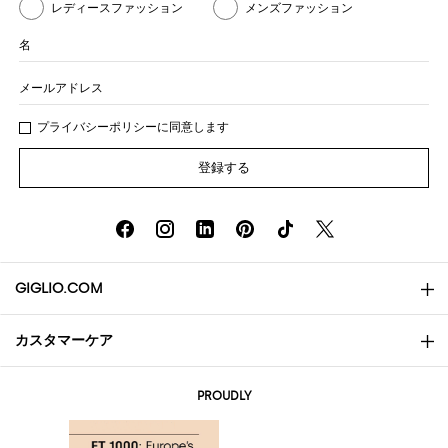
レディースファッション
メンズファッション
名
メールアドレス
プライバシー
ポリシ
ーに同意します
登録する
GIGLIO.COM
カスタマーケア
会社概要
お問い合わせ先
AI Disclaimer
PROUDLY
よくあるご質問
注文
ブティック