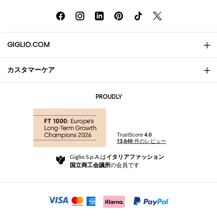
GIGLIO.COM
カスタマーケア
会社概要
お問い合わせ先
AI Disclaimer
PROUDLY
よくあるご質問
注文
ブティック
お支払い
配送
Community Store
返品と返金
Giglio S.p.A.は
イタリアファッション
ご利用規約
国立商工会議所
の会員です
For a safe shopping experience
アフィリエイトプログラム
Security Communication
Investors