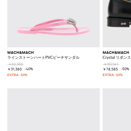
ド
シ
ュ
ー
ズ
ミ
ュ
ー
ル
MACH&MACH
MACH&MACH
ラインストーンハートPVCビーチサンダル
Crystal リ
￥52,300
￥157,167
-40%
-50%
￥31,380
￥78,585