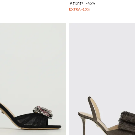
-45%
￥113,117