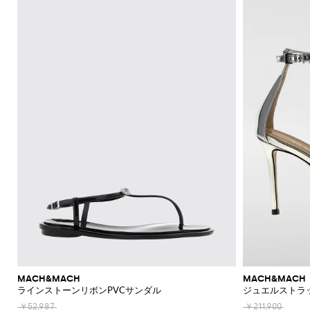
機
レ
ッ
ー
ラ
ッ
Acne
Courrèges
A.P.C.
Adidas
Borsalino
JW
ス
ニ
ー
ア
ツ
カ
Franchi
モ
て
て
て
て
て
表
Max
Twinset
ッ
Studios
Anderson
バ
ナ
ア
ー
Diesel
Coperni
Amina
Elisabetta
チ
表
表
表
表
表
示
ブ
ト
ト
Etro
能
ス
グ
ズ
ス
ト
Adidas
ッ
＆
Muaddi
ク
Franchi
Jacquemus
フ
ー
Mara
示
示
示
示
示
レ
Elisabetta
Diesel
ッ
エ
Acne
Gucci
グ
フ
セ
フ
Calvin
Franchi
Aquazzura
Emporio
Giambattista
SHOP
SHOP
SHOP
SHOP
SHOP
SHOP
ザ
プ
ベ
Studios
リ
Alexander
Balenciaga
Balenciaga
JW
Alexander
Burberry
Giorgio
JW
ラ
サ
Klein
Armani
Valli
NOW
NOW
NOW
NOW
NOW
NOW
ー
ハ
ス
ル
McQueen
Ganni
Anderson
McQueen
Autry
Armani
ツ
ア
Alaïa
Anderson
Balmain
Bottega
Balenciaga
ッ
リ
ン
ト
Elisabetta
Jacquemus
S
ー
ス
シ
Balenciaga
JW
Veneta
MM6
Balenciaga
Birkenstock
Manolo
ア
ト
ー
Brunello
Jacquemus
Burberry
Versace
Franchi
Max
ド
ピ
Anderson
Maison
Marc
Blahnik
カ
ョ
手
パ
Cucinelli
シ
Balmain
Burberry
Bottega
Golden
Mara
バ
ジ
Jil
Etro
Saint
ー
Golden
Margiela
Jacobs
ー
ー
袋
MM6
Veneta
Goose
レ
Max
ュ
Coperni
Sander
Bottega
Chloè
Laurent
ッ
ュ
Goose
The
ス
Fendi
ト
ト
Maison
Marc
New
Mara
ル
ー
ソ
Veneta
Ferragamo
Hogan
グ
エ
Attico
Courrèges
Khaite
の
Fendi
Etro
Isabel
Margiela
Jacobs
Era
パ
Max
ズ
シ
Roger
ッ
バ
リ
Brunello
Gianvito
Nike
エ
Marant
Versace
シ
ン
Diesel
Solace
Mara
Ferragamo
Valentino
Rotate
Marni
Off-
Vivier
ャ
ク
ッ
Cucinelli
パ
Rossi
ー
Etoile
Jeans
レ
London
ョ
The
Garavani
ツ
White
Dolce &
ツ
Saint
Gucci
ス
Solace
Pinko
Saint
グ
ン
Couture
ガ
Burberry
Jimmy
Attico
ル
サ
Gabbana
Toteme
Laurent
Ferragamo
ジ
London
Palm
Laurent
Saint
プ
ス
コ
Rabanne
Choo
ン
シ
ダ
ン
Chloé
Tod's
Angels
ャ
Valentino
Laurent
Stella
ス
Sportmax
Stella
イ
ス
ス
ュ
ー
グ
Jacquemus
Manolo
ケ
Etro
McCartney
Rabanne
McCartney
ム
メ
Versace
Khaite
Toteme
Blahnik
ー
バ
エ
ラ
バ
Longchamp
ッ
Fendi
Gucci
ウ
ケ
Valentino
ズ
ッ
ス
ス
Brunello
Stella
ー
Twinset
Roger
ト
ェ
ー
Ferragamo
Cucinelli
McCartney
Fendi
グ
パ
Vivier
Versace
ガ
ア
財
ア
ト
ス
ド
ン
Valentino
ク
ク
Saint
布
Gucci
レ
リ
ジ
Garavani
ウ
デ
Laurent
セ
ラ
帽
ン
ー
ー
ォ
ィ
サ
MACH&MACH
MACH&MACH
ッ
Valentino
子
チ
ユ
ン
ッ
ラインストーンリボンPVCサンダル
ジュエルストラ
ー
リ
チ
Garavani
コ
ズ
ネ
チ
ア
ー
バ
ロ
￥52,987
￥211,900