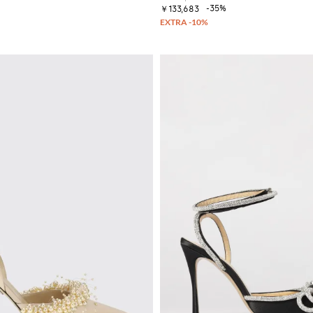
-35%
￥133,683