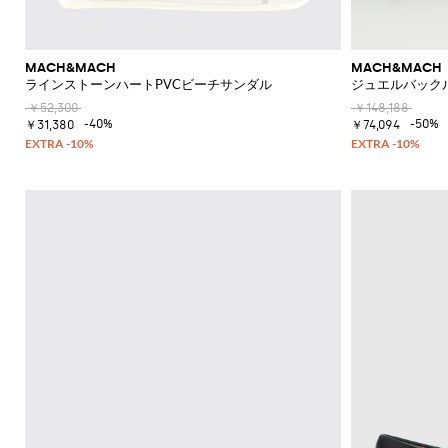
ク
カ
ー
ウ
エ
フ
MACH&MACH
MACH&MACH
ス
ラ
ラインストーンハートPVCビーチサンダル
ジュエルバック
ト
ッ
ポ
ト
￥52,300
￥148,188
-40%
-50%
ー
シ
￥31,380
￥74,094
チ
ョ
ー
ト
ブ
ー
ツ
ブ
ー
ツ
オ
ッ
ク
ス
フ
ォ
ー