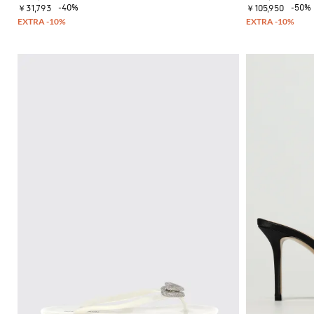
ー
ッ
イ
-40%
-50%
ッ
ー
￥31,793
￥105,950
セ
ト
ク
コ
グ
フ
ー
ス
ジ
ン
ァ
タ
ト
カ
ャ
ー
ー
ス
ー
ー
ン
タ
ト
フ
T
フ
プ
イ
シ
バ
ラ
ス
ル
ャ
ッ
ッ
ー
を
ツ
グ
ト
ツ
磨
サ
ク
き
ン
ロ
ま
ダ
ス
し
ル
ボ
ょ
デ
ヒ
う
ィ
ー
Gianni
バ
ル
Chiarini
ッ
サ
FW25-
グ
ン
26
ダ
バ
ル
ッ
ク
ス
パ
ニ
ッ
ー