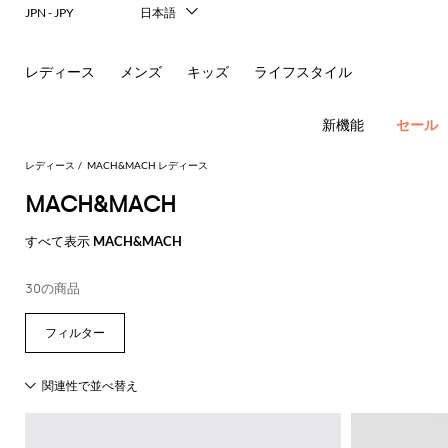
レ
JPN - JPY
日本語
Italiano
リ
English
レディース
メンズ
キッズ
ライフスタイル
ー
Français
Deutsch
ナ
Español
新機能
セール
中文
＆
한국어
レディース
MACH&MACH レディース
Русский
MACH&MACH
シ
フ
New In
すべて表示
MACH&MACH
ョ
ラ
Women's
Fashion
ル
ッ
ア
30の商品
す
す
す
す
す
必
す
べ
べ
べ
べ
べ
須
ダ
ト
サ
ウ
べ
て
て
て
て
て
コ
す
す
す
す
す
て
の
の
の
の
表
ー
べ
べ
べ
べ
べ
ー
シ
ン
ト
の
衣
バ
靴
付
示
ト
て
て
て
て
て
ア
類
ッ
属
バ
Alberta
Roger
動
す
表
表
表
表
表
ウ
グ
品
新
ド
バ
ュ
グ
レ
Ferretti
Vivier
ド
レ
パ
物
す
す
す
す
す
べ
示
示
示
示
示
ト
レ
ミ
リ
ヘ
ン
ス
Elisabetta
Pinko
の
べ
べ
べ
べ
べ
て
レ