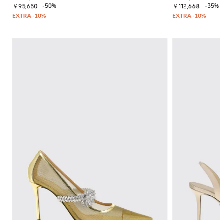
-50%
-35%
￥95,650
￥112,668