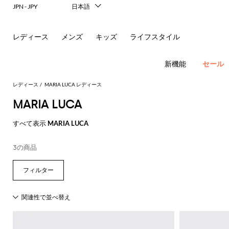
レ
JPN - JPY
日本語
Italiano
リ
English
レディース
メンズ
キッズ
ライフスタイル
ー
Français
Deutsch
ナ
Español
新機能
セール
中文
＆
한국어
レディース
MARIA LUCA レディース
Русский
MARIA LUCA
シ
フ
New In
すべて表示
MARIA LUCA
ョ
ラ
Women's
Fashion
ル
ッ
ア
3の商品
す
す
す
す
す
必
す
べ
べ
べ
べ
べ
須
ダ
ト
サ
ウ
べ
て
て
て
て
て
コ
す
す
す
す
す
て
の
の
の
の
表
ー
べ
べ
べ
べ
べ
ー
シ
ン
ト
の
衣
バ
靴
付
示
ト
て
て
て
て
て
ア
類
ッ
属
バ
Alberta
Roger
動
す
表
表
表
表
表
ウ
グ
品
新
ド
バ
ュ
グ
レ
Ferretti
Vivier
ド
レ
パ
物
す
す
す
す
す
べ
示
示
示
示
示
ト
レ
ミ
リ
ヘ
ン
ス
Elisabetta
Pinko
の
べ
べ
べ
べ
べ
て
レ