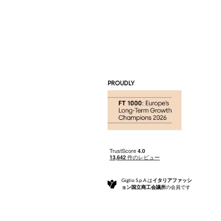
PROUDLY
Giglio S.p.A.は
イタリアファッシ
ョン国立商工会議所
の会員です