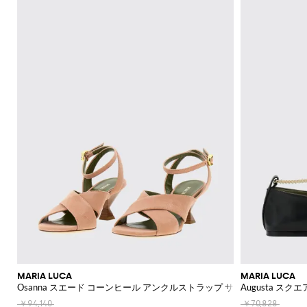
機
レ
ッ
ー
ラ
ッ
Acne
Courrèges
A.P.C.
Adidas
Borsalino
JW
ス
ニ
ー
ア
ツ
カ
Franchi
モ
て
て
て
て
て
表
Max
Twinset
ッ
Studios
Anderson
バ
ナ
ア
ー
Diesel
Coperni
Amina
Elisabetta
チ
表
表
表
表
表
示
ブ
ト
ト
Etro
能
ス
グ
ズ
ス
ト
Adidas
ッ
＆
Muaddi
ク
Franchi
Jacquemus
フ
ー
Mara
示
示
示
示
示
レ
Elisabetta
Diesel
ッ
エ
Acne
Gucci
グ
フ
セ
フ
Calvin
Franchi
Aquazzura
Emporio
Giambattista
SHOP
SHOP
SHOP
SHOP
SHOP
SHOP
ザ
プ
ベ
Studios
リ
Alexander
Balenciaga
Balenciaga
JW
Alexander
Burberry
Giorgio
JW
ラ
サ
Klein
Armani
Valli
NOW
NOW
NOW
NOW
NOW
NOW
ー
ハ
ス
ル
McQueen
Ganni
Anderson
McQueen
Autry
Armani
ツ
ア
Alaïa
Anderson
Balmain
Bottega
Balenciaga
ッ
リ
ン
ト
Elisabetta
Jacquemus
S
ー
ス
シ
Balenciaga
JW
Veneta
MM6
Balenciaga
Birkenstock
Manolo
ア
ト
ー
Brunello
Jacquemus
Burberry
Versace
Franchi
Max
ド
ピ
Anderson
Maison
Marc
Blahnik
カ
ョ
手
パ
Cucinelli
シ
Balmain
Burberry
Bottega
Golden
Mara
バ
ジ
Jil
Etro
Saint
ー
Golden
Margiela
Jacobs
ー
ー
袋
MM6
Veneta
Goose
レ
Max
ュ
Coperni
Sander
Bottega
Chloè
Laurent
ッ
ュ
Goose
The
ス
Fendi
ト
ト
Maison
Marc
New
Mara
ル
ー
ソ
Veneta
Ferragamo
Hogan
グ
エ
Attico
Courrèges
Khaite
の
Fendi
Etro
Isabel
Margiela
Jacobs
Era
パ
Max
ズ
シ
Roger
ッ
バ
リ
Brunello
Gianvito
Nike
エ
Marant
Versace
シ
ン
Diesel
Solace
Mara
Ferragamo
Valentino
Rotate
Marni
Off-
Vivier
ャ
ク
ッ
Cucinelli
パ
Rossi
ー
Etoile
Jeans
レ
London
ョ
The
Garavani
ツ
White
Dolce &
ツ
Saint
Gucci
ス
Solace
Pinko
Saint
グ
ン
Couture
ガ
Burberry
Jimmy
Attico
ル
サ
Gabbana
Toteme
Laurent
Ferragamo
ジ
London
Palm
Laurent
Saint
プ
ス
コ
Rabanne
Choo
ン
シ
ダ
ン
Chloé
Tod's
Angels
ャ
Valentino
Laurent
Stella
ス
Sportmax
Stella
イ
ス
ス
ュ
ー
グ
Jacquemus
Manolo
ケ
Etro
McCartney
Rabanne
McCartney
ム
メ
Versace
Khaite
Toteme
Blahnik
ー
バ
エ
ラ
バ
Longchamp
ッ
Fendi
Gucci
ウ
ケ
Valentino
ズ
ッ
ス
ス
Brunello
Stella
ー
Twinset
Roger
ト
ェ
ー
Ferragamo
Cucinelli
McCartney
Fendi
グ
パ
Vivier
Versace
ガ
ア
財
ア
ト
ス
ド
ン
Valentino
ク
ク
Saint
布
Gucci
レ
リ
ジ
Garavani
ウ
デ
Laurent
セ
ラ
帽
ン
ー
ー
ォ
ィ
サ
MARIA LUCA
MARIA LUCA
ッ
Valentino
子
チ
ユ
ン
ッ
Osanna スエード コーンヒール アンクルストラップ サンダル
Augusta 
ー
リ
チ
Garavani
コ
ズ
ネ
チ
ア
ー
バ
ロ
￥94,140
￥70,828