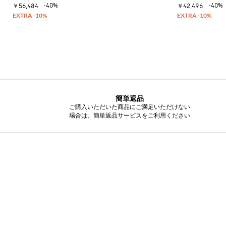
ー
ッ
イ
-40%
-40%
ッ
ー
￥56,484
￥42,496
セ
ト
ク
コ
グ
フ
ー
ス
ジ
ン
ァ
タ
ト
カ
ャ
ー
ー
ス
ー
ー
ン
タ
ト
フ
T
フ
プ
イ
シ
バ
ラ
ス
ル
ャ
ッ
ッ
ー
を
ツ
グ
ト
ツ
磨
サ
ク
き
ン
簡単返品
ロ
ま
ダ
ご購入いただいた商品にご満足いただけない
ス
し
ル
場合は、簡単返品サービスをご利用ください
ボ
ょ
デ
ヒ
う
ィ
ー
Gianni
バ
ル
Chiarini
ッ
サ
FW25-
グ
ン
26
ダ
バ
ル
ッ
ク
ス
パ
ニ
ッ
ー