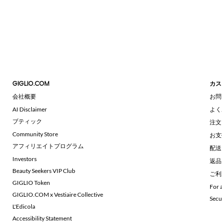
ク
カ
ー
ウ
エ
フ
ス
ラ
ト
ッ
ポ
ト
ー
シ
チ
ョ
ー
GIGLIO.COM
カス
ト
会社概要
お問
ブ
ー
AI Disclaimer
よく
ツ
ブティック
注文
ブ
Community Store
お支
ー
アフィリエイトプログラム
配送
ツ
Investors
返品
オ
Beauty Seekers VIP Club
ッ
ご利
ク
GIGLIO Token
For 
ス
GIGLIO.COM x Vestiaire Collective
Secu
フ
L'Edicola
ォ
Accessibility Statement
ー