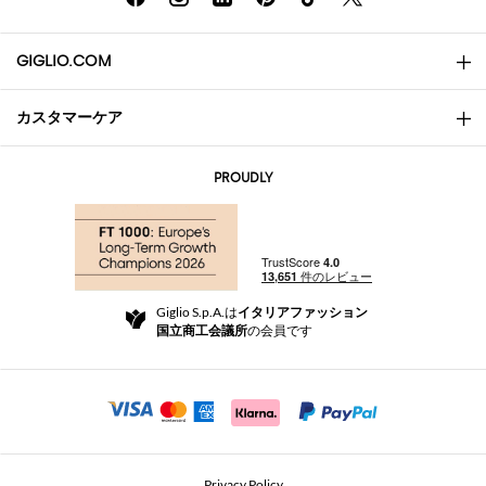
GIGLIO.COM
カスタマーケア
会社概要
お問い合わせ先
AI Disclaimer
PROUDLY
よくあるご質問
注文
ブティック
お支払い
配送
Community Store
返品と返金
Giglio S.p.A.は
イタリアファッション
ご利用規約
国立商工会議所
の会員です
For a safe shopping experience
アフィリエイトプログラム
Security Communication
Investors
Beauty Seekers VIP Club
Privacy Policy