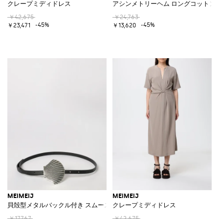
クレープミディドレス
アシンメトリーヘム ロングコットン
￥42,675
￥24,763
-45%
-45%
￥23,471
￥13,620
MEIMEIJ
MEIMEIJ
貝殻型メタルバックル付き スムースレザーベルト
クレープミディドレス
￥17,767
￥42,675