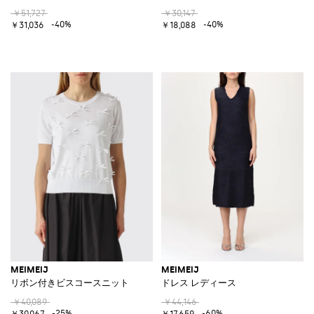
￥51,727
￥30,147
-40%
-40%
￥31,036
￥18,088
MEIMEIJ
MEIMEIJ
リボン付きビスコースニット
ドレス レディース
￥40,089
￥44,146
-25%
-60%
￥30,067
￥17,659