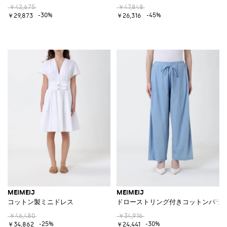
￥42,675
￥47,848
-30%
-45%
￥29,873
￥26,316
MEIMEIJ
MEIMEIJ
コットン製ミニドレス
ドローストリング付きコットンパラ
￥46,480
￥34,916
-25%
-30%
￥34,862
￥24,441