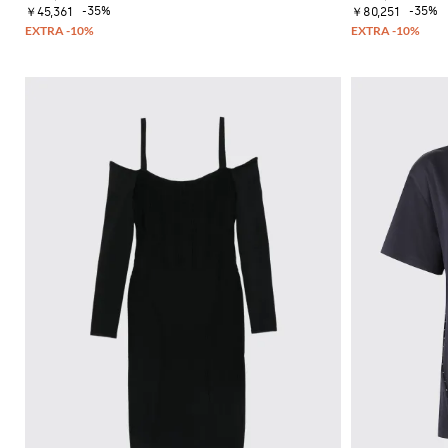
ー
ッ
イ
-35%
-35%
ッ
ー
￥45,361
￥80,251
セ
ト
ク
コ
グ
フ
ー
ス
ジ
ン
ァ
タ
ト
カ
ャ
ー
ー
ス
ー
ー
ン
タ
ト
フ
T
フ
プ
イ
シ
バ
ラ
ス
ル
ャ
ッ
ッ
ー
を
ツ
グ
ト
ツ
磨
サ
ク
き
ン
ロ
ま
ダ
ス
し
ル
ボ
ょ
デ
ヒ
う
ィ
ー
Gianni
バ
ル
Chiarini
ッ
サ
FW25-
グ
ン
26
ダ
バ
ル
ッ
ク
ス
パ
ニ
ッ
ー