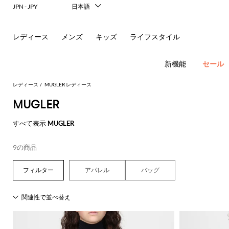
レ
JPN - JPY
日本語
Italiano
リ
English
レディース
メンズ
キッズ
ライフスタイル
ー
Français
Deutsch
ナ
Español
新機能
セール
中文
＆
한국어
レディース
MUGLER レディース
Русский
MUGLER
シ
フ
New In
すべて表示
MUGLER
ョ
ラ
Women's
Fashion
ル
ッ
ア
9の商品
す
す
す
す
す
必
す
べ
べ
べ
べ
べ
須
ダ
ト
サ
ウ
べ
て
て
て
て
て
コ
アパレル
バッグ
す
す
す
す
す
て
の
の
の
の
表
ー
べ
べ
べ
べ
べ
ー
シ
ン
ト
の
衣
バ
靴
付
示
ト
て
て
て
て
て
ア
類
ッ
属
バ
Alberta
Roger
動
す
表
表
表
表
表
ウ
グ
品
新
ド
バ
ュ
グ
レ
Ferretti
Vivier
ド
レ
パ
物
す
す
す
す
す
べ
示
示
示
示
示
ト
レ
ミ
リ
ヘ
ン
ス
Elisabetta
Pinko
の
べ
べ
べ
べ
べ
て
レ