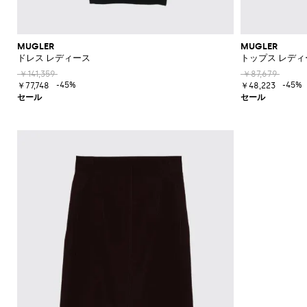
ク
カ
ー
ウ
エ
フ
MUGLER
MUGLER
ス
ラ
ドレス レディース
トップス レディ
ト
ッ
ポ
ト
￥141,359
￥87,679
-45%
-45%
ー
シ
￥77,748
￥48,223
チ
ョ
ー
ト
ブ
ー
ツ
ブ
ー
ツ
オ
ッ
ク
ス
フ
ォ
ー