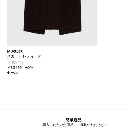
ド
シ
ュ
ー
ズ
ミ
ュ
ー
ル
MUGLER
スカート レディース
￥152,094
-45%
￥83,653
簡単返品
ご購入いただいた商品にご満足いただけない