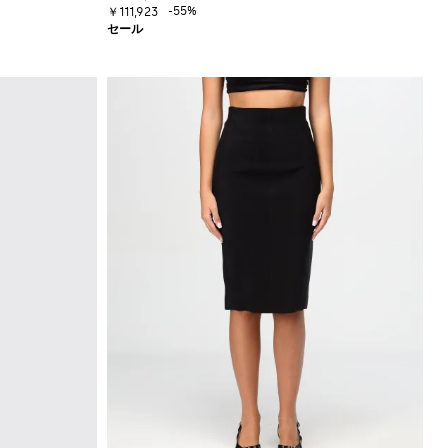
-55%
￥111,923