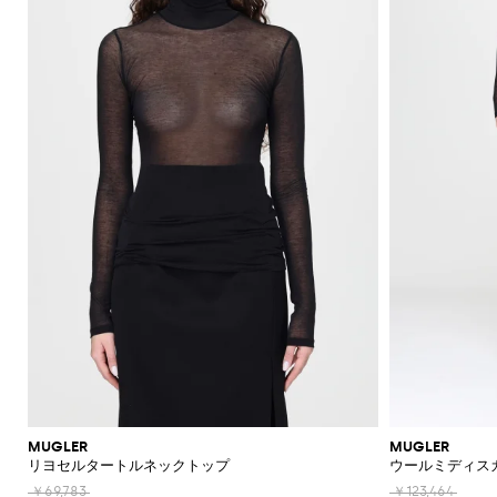
機
レ
ッ
ー
ラ
ッ
Acne
Courrèges
A.P.C.
Adidas
Borsalino
JW
ス
ニ
ー
ア
ツ
カ
Franchi
モ
て
て
て
て
て
表
Max
Twinset
ッ
Studios
Anderson
バ
ナ
ア
ー
Diesel
Coperni
Amina
Elisabetta
チ
表
表
表
表
表
示
ブ
ト
ト
Etro
能
ス
グ
ズ
ス
ト
Adidas
ッ
＆
Muaddi
ク
Franchi
Jacquemus
フ
ー
Mara
示
示
示
示
示
レ
Elisabetta
Diesel
ッ
エ
Acne
Gucci
グ
フ
セ
フ
Calvin
Franchi
Aquazzura
Emporio
Giambattista
SHOP
SHOP
SHOP
SHOP
SHOP
SHOP
ザ
プ
ベ
Studios
リ
Alexander
Balenciaga
Balenciaga
JW
Alexander
Burberry
Giorgio
JW
ラ
サ
Klein
Armani
Valli
NOW
NOW
NOW
NOW
NOW
NOW
ー
ハ
ス
ル
McQueen
Ganni
Anderson
McQueen
Autry
Armani
ツ
ア
Alaïa
Anderson
Balmain
Bottega
Balenciaga
ッ
リ
ン
ト
Elisabetta
Jacquemus
S
ー
ス
シ
Balenciaga
JW
Veneta
MM6
Balenciaga
Birkenstock
Manolo
ア
ト
ー
Brunello
Jacquemus
Burberry
Versace
Franchi
Max
ド
ピ
Anderson
Maison
Marc
Blahnik
カ
ョ
手
パ
Cucinelli
シ
Balmain
Burberry
Bottega
Golden
Mara
バ
ジ
Jil
Etro
Saint
ー
Golden
Margiela
Jacobs
ー
ー
袋
MM6
Veneta
Goose
レ
Max
ュ
Coperni
Sander
Bottega
Chloè
Laurent
ッ
ュ
Goose
The
ス
Fendi
ト
ト
Maison
Marc
New
Mara
ル
ー
ソ
Veneta
Ferragamo
Hogan
グ
エ
Attico
Courrèges
Khaite
の
Fendi
Etro
Isabel
Margiela
Jacobs
Era
パ
Max
ズ
シ
Roger
ッ
バ
リ
Brunello
Gianvito
Nike
エ
Marant
Versace
シ
ン
Diesel
Solace
Mara
Ferragamo
Valentino
Rotate
Marni
Off-
Vivier
ャ
ク
ッ
Cucinelli
パ
Rossi
ー
Etoile
Jeans
レ
London
ョ
The
Garavani
ツ
White
Dolce &
ツ
Saint
Gucci
ス
Solace
Pinko
Saint
グ
ン
Couture
ガ
Burberry
Jimmy
Attico
ル
サ
Gabbana
Toteme
Laurent
Ferragamo
ジ
London
Palm
Laurent
Saint
プ
ス
コ
Rabanne
Choo
ン
シ
ダ
ン
Chloé
Tod's
Angels
ャ
Valentino
Laurent
Stella
ス
Sportmax
Stella
イ
ス
ス
ュ
ー
グ
Jacquemus
Manolo
ケ
Etro
McCartney
Rabanne
McCartney
ム
メ
Versace
Khaite
Toteme
Blahnik
ー
バ
エ
ラ
バ
Longchamp
ッ
Fendi
Gucci
ウ
ケ
Valentino
ズ
ッ
ス
ス
Brunello
Stella
ー
Twinset
Roger
ト
ェ
ー
Ferragamo
Cucinelli
McCartney
Fendi
グ
パ
Vivier
Versace
ガ
ア
財
ア
ト
ス
ド
ン
Valentino
ク
ク
Saint
布
Gucci
レ
リ
ジ
Garavani
ウ
デ
Laurent
セ
ラ
帽
ン
ー
ー
ォ
ィ
サ
MUGLER
MUGLER
ッ
Valentino
子
チ
ユ
ン
ッ
リヨセルタートルネックトップ
ウールミディス
ー
リ
チ
Garavani
コ
ズ
ネ
チ
ア
ー
バ
ロ
￥69,783
￥123,464