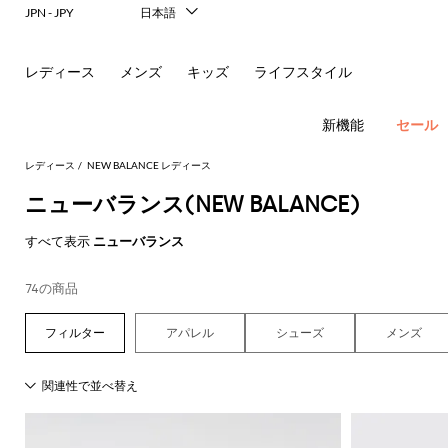
レ
JPN - JPY
日本語
Italiano
リ
English
レディース
メンズ
キッズ
ライフスタイル
ー
Français
Deutsch
ナ
Español
新機能
セール
中文
＆
한국어
レディース
NEW BALANCE レディース
Русский
ニューバランス(NEW BALANCE)
シ
フ
New In
すべて表示
ニューバランス
ョ
ラ
Women's
Fashion
ル
ッ
ア
74の商品
す
す
す
す
す
必
す
べ
べ
べ
べ
べ
須
ダ
ト
サ
ウ
べ
て
て
て
て
て
コ
アパレル
シューズ
メンズ
す
す
す
す
す
て
の
の
の
の
表
ー
べ
べ
べ
べ
べ
ー
シ
ン
ト
の
衣
バ
靴
付
示
ト
て
て
て
て
て
ア
類
ッ
属
バ
Alberta
Roger
動
す
表
表
表
表
表
ウ
グ
品
新
ド
バ
ュ
グ
レ
Ferretti
Vivier
ド
レ
パ
物
す
す
す
す
す
べ
示
示
示
示
示
ト
レ
ミ
リ
ヘ
ン
ス
Elisabetta
Pinko
の
べ
べ
べ
べ
べ
て
レ