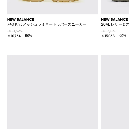
ク
カ
ー
ウ
エ
フ
NEW BALANCE
NEW BALANCE
ス
ラ
740 Knit メッシュラミネートラバースニーカー
204L レザー
ト
ッ
ポ
ト
￥21,525
￥25,113
-50%
-40%
ー
シ
￥10,764
￥15,068
チ
ョ
ー
ト
ブ
ー
ツ
ブ
ー
ツ
オ
ッ
ク
ス
フ
ォ
ー