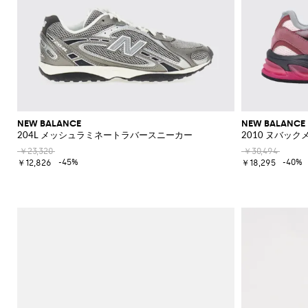
ド
シ
ュ
ー
ズ
ミ
ュ
ー
ル
NEW BALANCE
NEW BALANCE
204L メッシュラミネートラバースニーカー
2010 ヌバッ
￥23,320
￥30,494
-45%
-40%
￥12,826
￥18,295