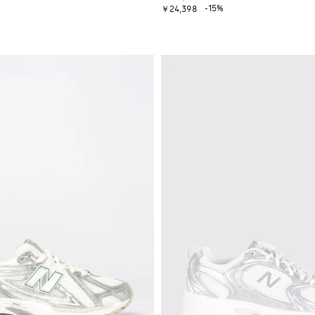
-15%
￥24,398