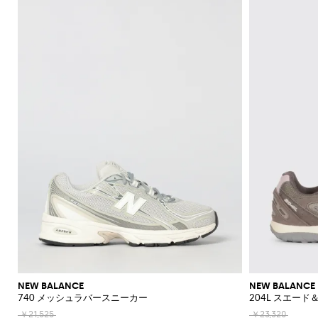
機
レ
ッ
ー
ラ
ッ
Acne
Courrèges
A.P.C.
Adidas
Borsalino
JW
ス
ニ
ー
ア
ツ
カ
Franchi
モ
て
て
て
て
て
表
Max
Twinset
ッ
Studios
Anderson
バ
ナ
ア
ー
Diesel
Coperni
Amina
Elisabetta
チ
表
表
表
表
表
示
ブ
ト
ト
Etro
能
ス
グ
ズ
ス
ト
Adidas
ッ
＆
Muaddi
ク
Franchi
Jacquemus
フ
ー
Mara
示
示
示
示
示
レ
Elisabetta
Diesel
ッ
エ
Acne
Gucci
グ
フ
セ
フ
Calvin
Franchi
Aquazzura
Emporio
Giambattista
SHOP
SHOP
SHOP
SHOP
SHOP
SHOP
ザ
プ
ベ
Studios
リ
Alexander
Balenciaga
Balenciaga
JW
Alexander
Burberry
Giorgio
JW
ラ
サ
Klein
Armani
Valli
NOW
NOW
NOW
NOW
NOW
NOW
ー
ハ
ス
ル
McQueen
Ganni
Anderson
McQueen
Autry
Armani
ツ
ア
Alaïa
Anderson
Balmain
Bottega
Balenciaga
ッ
リ
ン
ト
Elisabetta
Jacquemus
S
ー
ス
シ
Balenciaga
JW
Veneta
MM6
Balenciaga
Birkenstock
Manolo
ア
ト
ー
Brunello
Jacquemus
Burberry
Versace
Franchi
Max
ド
ピ
Anderson
Maison
Marc
Blahnik
カ
ョ
手
パ
Cucinelli
シ
Balmain
Burberry
Bottega
Golden
Mara
バ
ジ
Jil
Etro
Saint
ー
Golden
Margiela
Jacobs
ー
ー
袋
MM6
Veneta
Goose
レ
Max
ュ
Coperni
Sander
Bottega
Chloè
Laurent
ッ
ュ
Goose
The
ス
Fendi
ト
ト
Maison
Marc
New
Mara
ル
ー
ソ
Veneta
Ferragamo
Hogan
グ
エ
Attico
Courrèges
Khaite
の
Fendi
Etro
Isabel
Margiela
Jacobs
Era
パ
Max
ズ
シ
Roger
ッ
バ
リ
Brunello
Gianvito
Nike
エ
Marant
Versace
シ
ン
Diesel
Solace
Mara
Ferragamo
Valentino
Rotate
Marni
Off-
Vivier
ャ
ク
ッ
Cucinelli
パ
Rossi
ー
Etoile
Jeans
レ
London
ョ
The
Garavani
ツ
White
Dolce &
ツ
Saint
Gucci
ス
Solace
Pinko
Saint
グ
ン
Couture
ガ
Burberry
Jimmy
Attico
ル
サ
Gabbana
Toteme
Laurent
Ferragamo
ジ
London
Palm
Laurent
Saint
プ
ス
コ
Rabanne
Choo
ン
シ
ダ
ン
Chloé
Tod's
Angels
ャ
Valentino
Laurent
Stella
ス
Sportmax
Stella
イ
ス
ス
ュ
ー
グ
Jacquemus
Manolo
ケ
Etro
McCartney
Rabanne
McCartney
ム
メ
Versace
Khaite
Toteme
Blahnik
ー
バ
エ
ラ
バ
Longchamp
ッ
Fendi
Gucci
ウ
ケ
Valentino
ズ
ッ
ス
ス
Brunello
Stella
ー
Twinset
Roger
ト
ェ
ー
Ferragamo
Cucinelli
McCartney
Fendi
グ
パ
Vivier
Versace
ガ
ア
財
ア
ト
ス
ド
ン
Valentino
ク
ク
Saint
布
Gucci
レ
リ
ジ
Garavani
ウ
デ
Laurent
セ
ラ
帽
ン
ー
ー
ォ
ィ
サ
NEW BALANCE
NEW BALANCE
ッ
Valentino
子
チ
ユ
ン
ッ
740 メッシュラバースニーカー
204L スエー
ー
リ
チ
Garavani
コ
ズ
ネ
チ
ア
ー
バ
ロ
￥21,525
￥23,320