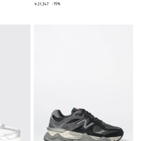
-15%
￥21,347