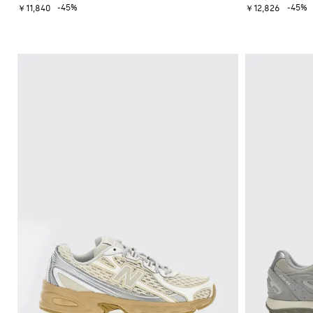
ー
ッ
イ
-45%
-45%
ッ
ー
￥11,840
￥12,826
セ
ト
ク
コ
グ
フ
ー
ス
ジ
ン
ァ
タ
ト
カ
ャ
ー
ー
ス
ー
ー
ン
タ
ト
フ
T
フ
プ
イ
シ
バ
ラ
ス
ル
ャ
ッ
ッ
ー
を
ツ
グ
ト
ツ
磨
サ
ク
き
ン
ロ
ま
ダ
ス
し
ル
ボ
ょ
デ
ヒ
う
ィ
ー
Gianni
バ
ル
Chiarini
ッ
サ
FW25-
グ
ン
26
ダ
バ
ル
ッ
ク
ス
パ
ニ
ッ
ー