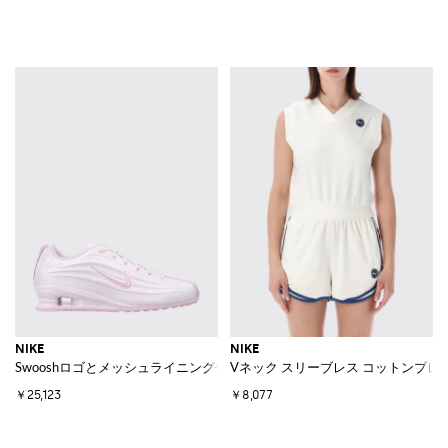
NIKE
NIKE
Swooshロゴとメッシュライニング付きピンク合成皮革製 Shox Z スニーカ
Vネック スリーブレス コットンブレ
￥25,123
￥8,077