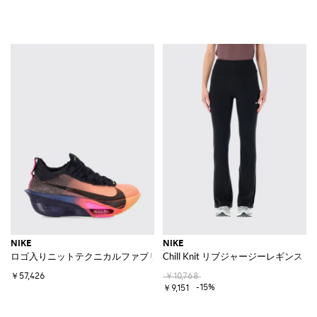
NIKE
NIKE
ロゴ入りニットテクニカルファブリック製 Alphafly 3 Glam ランニング
Chill Knit リブジャージーレギンス
￥57,426
￥10,768
-15%
￥9,151