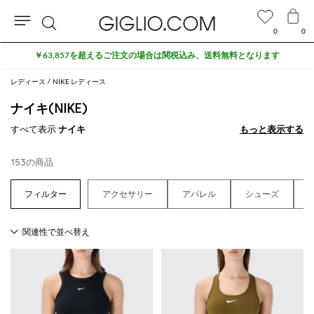
0
0
検
アウトレットエリアでさらに10%割引
索
レディース
NIKE レディース
ナイキ(NIKE)
すべて表示
ナイキ
もっと表示する
もっと表示する
153の商品
アクセサリー
アパレル
シューズ