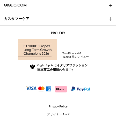
GIGLIO.COM
カスタマーケア
会社概要
お問い合わせ先
AI Disclaimer
PROUDLY
よくあるご質問
注文
ブティック
お支払い
配送
Community Store
返品と返金
Giglio S.p.A.は
イタリアファッション
ご利用規約
国立商工会議所
の会員です
For a safe shopping experience
アフィリエイトプログラム
Security Communication
Investors
Beauty Seekers VIP Club
Privacy Policy
GIGLIO Token
デザイナーA～Z