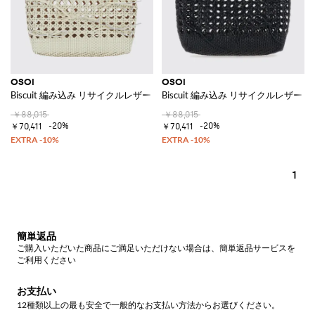
OSOI
OSOI
Biscuit 編み込み リサイクルレザー ダブルハンドル ハンドバッグ
Biscuit 編み込み リサイクルレザ
￥88,015
￥88,015
-20%
-20%
￥70,411
￥70,411
1
簡単返品
ご購入いただいた商品にご満足いただけない場合は、簡単返品サービスを
ご利用ください
お支払い
12種類以上の最も安全で一般的なお支払い方法からお選びください。