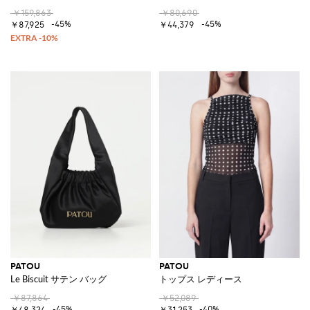
￥159,863
￥80,690
-45%
-45%
￥87,925
￥44,379
PATOU
PATOU
Le Biscuit サテン バッグ
トップス レディース
￥87,864
￥52,089
-45%
-40%
￥48,324
￥31,253