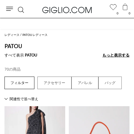
0
0
検
セール商品がさらに10%オフ
索
レディース
PATOU レディース
PATOU
すべて表示
PATOU
もっと表示する
もっと表示する
70の商品
アクセサリー
アパレル
バッグ