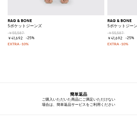
ク
カ
ー
ウ
エ
フ
RAG & BONE
RAG & BONE
ス
ラ
5ポケットジーンズ
5ポケットジー
ト
ッ
ポ
ト
￥55,587
￥55,587
-25%
-25%
ー
シ
￥41,692
￥41,692
チ
ョ
ー
ト
ブ
ー
ツ
ブ
ー
ツ
簡単返品
ご購入いただいた商品にご満足いただけない
オ
場合は、簡単返品サービスをご利用ください
ッ
ク
ス
フ
ォ
ー