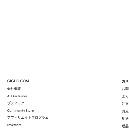
ド
シ
ュ
ー
ズ
ミ
ュ
ー
ル
GIGLIO.COM
カス
会社概要
お問
AI Disclaimer
よく
ブティック
注文
Community Store
お支
アフィリエイトプログラム
配送
Investors
返品