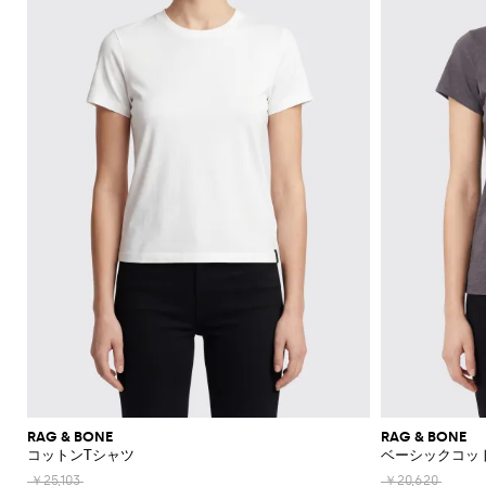
機
レ
ッ
ー
ラ
ッ
Acne
Courrèges
A.P.C.
Adidas
Borsalino
JW
ス
ニ
ー
ア
ツ
カ
Franchi
モ
て
て
て
て
て
表
Max
Twinset
ッ
Studios
Anderson
バ
ナ
ア
ー
Diesel
Coperni
Amina
Elisabetta
チ
表
表
表
表
表
示
ブ
ト
ト
Etro
能
ス
グ
ズ
ス
ト
Adidas
ッ
＆
Muaddi
ク
Franchi
Jacquemus
フ
ー
Mara
示
示
示
示
示
レ
Elisabetta
Diesel
ッ
エ
Acne
Gucci
グ
フ
セ
フ
Calvin
Franchi
Aquazzura
Emporio
Giambattista
SHOP
SHOP
SHOP
SHOP
SHOP
SHOP
ザ
プ
ベ
Studios
リ
Alexander
Balenciaga
Balenciaga
JW
Alexander
Burberry
Giorgio
JW
ラ
サ
Klein
Armani
Valli
NOW
NOW
NOW
NOW
NOW
NOW
ー
ハ
ス
ル
McQueen
Ganni
Anderson
McQueen
Autry
Armani
ツ
ア
Alaïa
Anderson
Balmain
Bottega
Balenciaga
ッ
リ
ン
ト
Elisabetta
Jacquemus
S
ー
ス
シ
Balenciaga
JW
Veneta
MM6
Balenciaga
Birkenstock
Manolo
ア
ト
ー
Brunello
Jacquemus
Burberry
Versace
Franchi
Max
ド
ピ
Anderson
Maison
Marc
Blahnik
カ
ョ
手
パ
Cucinelli
シ
Balmain
Burberry
Bottega
Golden
Mara
バ
ジ
Jil
Etro
Saint
ー
Golden
Margiela
Jacobs
ー
ー
袋
MM6
Veneta
Goose
レ
Max
ュ
Coperni
Sander
Bottega
Chloè
Laurent
ッ
ュ
Goose
The
ス
Fendi
ト
ト
Maison
Marc
New
Mara
ル
ー
ソ
Veneta
Ferragamo
Hogan
グ
エ
Attico
Courrèges
Khaite
の
Fendi
Etro
Isabel
Margiela
Jacobs
Era
パ
Max
ズ
シ
Roger
ッ
バ
リ
Brunello
Gianvito
Nike
エ
Marant
Versace
シ
ン
Diesel
Solace
Mara
Ferragamo
Valentino
Rotate
Marni
Off-
Vivier
ャ
ク
ッ
Cucinelli
パ
Rossi
ー
Etoile
Jeans
レ
London
ョ
The
Garavani
ツ
White
Dolce &
ツ
Saint
Gucci
ス
Solace
Pinko
Saint
グ
ン
Couture
ガ
Burberry
Jimmy
Attico
ル
サ
Gabbana
Toteme
Laurent
Ferragamo
ジ
London
Palm
Laurent
Saint
プ
ス
コ
Rabanne
Choo
ン
シ
ダ
ン
Chloé
Tod's
Angels
ャ
Valentino
Laurent
Stella
ス
Sportmax
Stella
イ
ス
ス
ュ
ー
グ
Jacquemus
Manolo
ケ
Etro
McCartney
Rabanne
McCartney
ム
メ
Versace
Khaite
Toteme
Blahnik
ー
バ
エ
ラ
バ
Longchamp
ッ
Fendi
Gucci
ウ
ケ
Valentino
ズ
ッ
ス
ス
Brunello
Stella
ー
Twinset
Roger
ト
ェ
ー
Ferragamo
Cucinelli
McCartney
Fendi
グ
パ
Vivier
Versace
ガ
ア
財
ア
ト
ス
ド
ン
Valentino
ク
ク
Saint
布
Gucci
レ
リ
ジ
Garavani
ウ
デ
Laurent
セ
ラ
帽
ン
ー
ー
ォ
ィ
サ
RAG & BONE
RAG & BONE
ッ
Valentino
子
チ
ユ
ン
ッ
コットンTシャツ
ベーシックコッ
ー
リ
チ
Garavani
コ
ズ
ネ
チ
ア
ー
バ
ロ
￥25,103
￥20,620