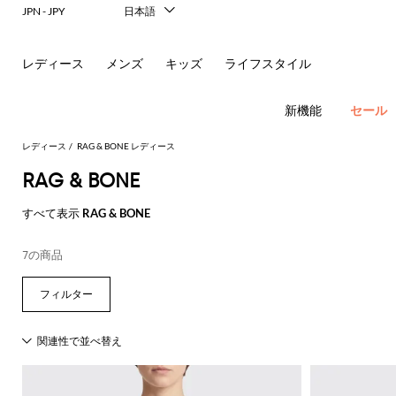
レ
JPN - JPY
日本語
Italiano
リ
English
レディース
メンズ
キッズ
ライフスタイル
ー
Français
Deutsch
ナ
Español
新機能
セール
中文
＆
한국어
レディース
RAG & BONE レディース
Русский
RAG & BONE
シ
フ
New In
すべて表示
RAG & BONE
ョ
ラ
Women's
Fashion
ル
ッ
ア
7の商品
す
す
す
す
す
必
す
べ
べ
べ
べ
べ
須
ダ
ト
サ
ウ
べ
て
て
て
て
て
コ
す
す
す
す
す
て
の
の
の
の
表
ー
べ
べ
べ
べ
べ
ー
シ
ン
ト
の
衣
バ
靴
付
示
ト
て
て
て
て
て
ア
類
ッ
属
バ
Alberta
Roger
動
す
表
表
表
表
表
ウ
グ
品
新
ド
バ
ュ
グ
レ
Ferretti
Vivier
ド
レ
パ
物
す
す
す
す
す
べ
示
示
示
示
示
ト
レ
ミ
リ
ヘ
ン
ス
Elisabetta
Pinko
の
べ
べ
べ
べ
べ
て
レ