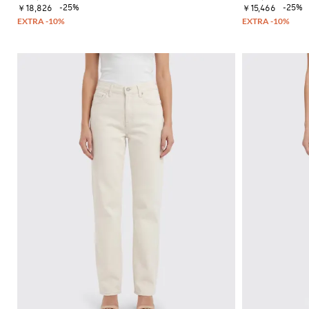
ー
ッ
イ
-25%
-25%
ッ
ー
￥18,826
￥15,466
セ
ト
ク
コ
グ
フ
ー
ス
ジ
ン
ァ
タ
ト
カ
ャ
ー
ー
ス
ー
ー
ン
タ
ト
フ
T
フ
プ
イ
シ
バ
ラ
ス
ル
ャ
ッ
ッ
ー
を
ツ
グ
ト
ツ
磨
サ
ク
き
ン
ロ
ま
ダ
ス
し
ル
ボ
ょ
デ
ヒ
う
ィ
ー
Gianni
バ
ル
Chiarini
ッ
サ
FW25-
グ
ン
26
ダ
バ
ル
ッ
ク
ス
パ
ニ
ッ
ー