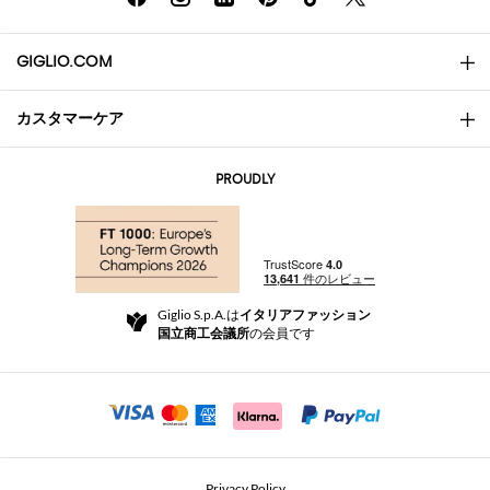
GIGLIO.COM
カスタマーケア
会社概要
お問い合わせ先
AI Disclaimer
PROUDLY
よくあるご質問
注文
ブティック
お支払い
配送
Community Store
返品と返金
Giglio S.p.A.は
イタリアファッション
ご利用規約
国立商工会議所
の会員です
For a safe shopping experience
アフィリエイトプログラム
Security Communication
Investors
Beauty Seekers VIP Club
Privacy Policy