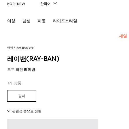
KOR - KRW
한국어
Italiano
English
여성
남성
아동
라이프스타일
Français
Deutsch
Español
세일
中文
日本語
남성
RAY-BAN 남성
Русский
레이밴(RAY-BAN)
New In
모
모
모
모
모두 확인
레이밴
Men's
든
든
든
든
Fashion
모
의
가
신
액
1개 상품
모
두
류
방
발
세
현
모
모
모
모
모
모
모
모
모
모
든
보
서
대
재
숄
에
셔
모
두
두
두
두
두
두
두
두
두
두
콘
기
리
적
킷
더
스
츠
두
보
보
보
보
보
보
보
보
보
보
센
인
Dsquared2
New
백
파
화
넥
폴
선
보
블
코
기
기
기
기
기
기
기
기
기
기
트
테
Balance
드
장
스
Etro
기
레
서
트
영
일
Alexander
Acne
Balmain
Acne
Bottega
Emporio
Alexander
Adidas
Balenciaga
Carhartt
Ferragamo
Marni
류
품
카
Versace
이
류
Fay
역
로
글
아
러
McQueen
Studios
Studios
Veneta
Armani
McQueen
WIP
Adidas
Jw
폴
Jeans
케
프
Burberry
Asics
Bottega
Gucci
New
저
가
로
Anderson
링
Emporio
로
의
Couture
Balmain
Adidas
Barbour
Burberry
Jacquemus
Bottega
Veneta
Emporio
Balance
Alexander
이
Etro
Autry
Loewe
방
퍼
주
Armani