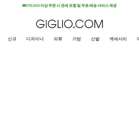
₩570,033 이상 주문 시 관세 포함 및 무료 배송 서비스 제공
신규
디자이너
의류
가방
신발
액세서리