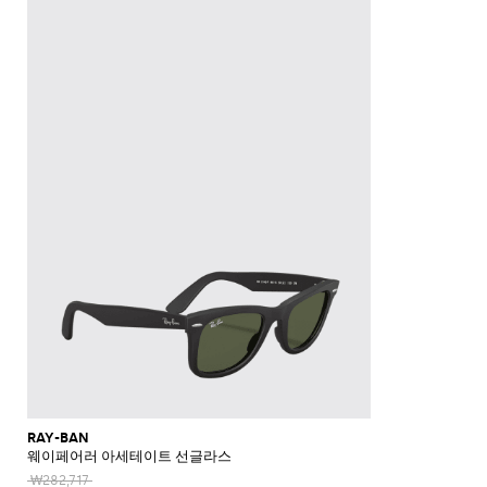
신
셔
가
로
라
울
스
셔
Veneta
Armani
류
McQueen
Loewe
스
모
Brunello
Bottega
Barbour
Carhartt
Etro
JW
Burberry
Off-
얼
Fendi
Birkenstock
Maison
웨
벨
샌
츠
던
Veneta
WIP
Anderson
Dolce &
Golden
White
Brunello
Maison
가
벨
리
Belstaff
Fendi
Fendi
Margiela
트
트
들
규
츠
방
퍼
스
렛
Saint
Golden
Gabbana
Goose
헤
Cucinelli
Margiela
Cucinelli
수
방
Brunello
Diesel
Marni
트
Our
C.P.
셔
Laurent
백
Jil
Goose
Gucci
Saint
삭
리
뮬
트
SHOP
SHOP
SHOP
SHOP
SHOP
SHOP
SHOP
Cucinelli
Ferragamo
Jacquemus
Legacy
Diesel
New
신
Company
Dsquared2
Sander
Rains
Laurent
츠
모
스
Thom
Hogan
Ferragamo
티
NOW
NOW
NOW
NOW
NOW
NOW
NOW
여
Balance
브
티
Burberry
Gucci
New
Polo
Dolce &
발
자
Carhartt
Browne
Emporio
Saint
The
Thom
지
코
행
키
Marni
Saint
Era
Ralph
Gabbana
로
Nike
셔
Dolce &
WIP
Armani
Laurent
North
Maison
Browne
Accessories
트
가
선
링
Valentino
Laurent
Lauren
고
그
츠
New
Gabbana
Face
Margiela
Off-
Ferragamo
Salomon
Diesel
JW
Valentino
Valentino
방
글
기
Versace
Balance
Tom
수
슈
및
나
White
Stone
Etro
Anderson
Garavani
Saint
Gucci
라
Hugo
Ford
Versace
능
영
백
즈
Island
민
비
Zegna
Nike
Laurent
Palm
스
Fendi
Mm6
Gucci
성
복
팩
소
타
Jacquemus
Valentino
Zegna
Angels
Tommy
스
Dolce &
Salomon
Maison
Tod's
스
지
Garavani
매
이
Hilfiger
JW
청
Gabbana
가
니
Margiela
The
Valentino
니
갑
Anderson
Versace
바
방
커
트
시
North
Nike
Gucci
Our
Garavani
커
Face
지
즈
스
렌
계
MM6
Legacy
즈
카
치
Maison
Versace
스
부
Polo
시
Margiela
프
코
Jeans
웨
츠
Ralph
그
Couture
트
터
Lauren
니
및
Stone
팬
처
레
Island
츠
아
인
우
코
터
트
RAY-BAN
웨이페어러 아세테이트 선글라스
웨
어
₩282,717