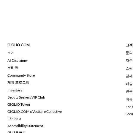
GIGLIO.COM
고객
소개
문의
AI Disclaimer
자주
부티크
쇼핑
Community Store
결제
제휴 프로그램
배송
Investors
반품
Beauty Seekers VIP Club
이용
GIGLIO Token
For 
GIGLIO.COM x Vestiaire Collective
Secu
L'Edicola
Accessibility Statement
앱 다운로드