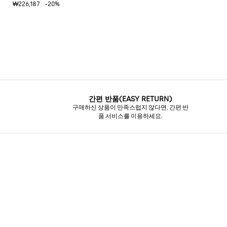
₩226,187
-20%
독
특
한
셔
츠
니
트
필
수
품
간편 반품(EASY RETURN)
구매하신 상품이 만족스럽지 않다면, 간편 반
품 서비스를 이용하세요.