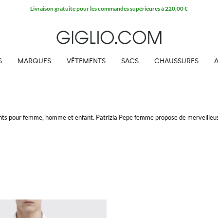
Livraison gratuite pour les commandes supérieures à 220,00 €
S
MARQUES
VÊTEMENTS
SACS
CHAUSSURES
ts pour femme, homme et enfant. Patrizia Pepe femme propose de merveilleus
'une femme, les sacs Patrizia Pepe.
 et en même temps sophistiqués. Pour les plus petits, la collection Patrizia Pep
orés, shorts en denim et en tissu, tops et tee-shirts amusants.
r Giglio.com