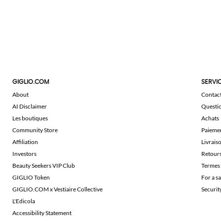
GIGLIO.COM
SERVIC
About
Contac
AI Disclaimer
Questi
Les boutiques
Achats
Community Store
Paieme
Affiliation
Livrais
Investors
Retour
Beauty Seekers VIP Club
Termes 
GIGLIO Token
For a s
GIGLIO.COM x Vestiaire Collective
Securi
L'Edicola
Accessibility Statement