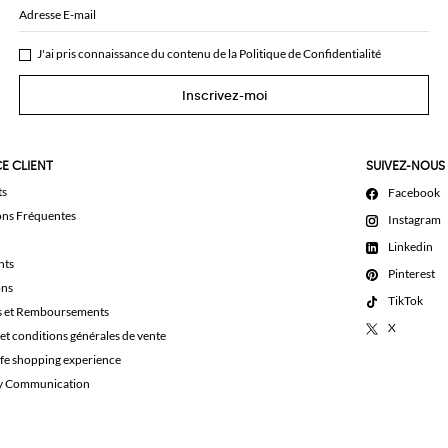
Adresse E-mail
J'ai pris connaissance du contenu de la
Politique de Confidentialité
Inscrivez-moi
E CLIENT
SUIVEZ-NOUS
ts
Facebook
ons Fréquentes
Instagram
Linkedin
nts
Pinterest
ons
TikTok
s et Remboursements
X
et conditions générales de vente
afe shopping experience
ty Communication