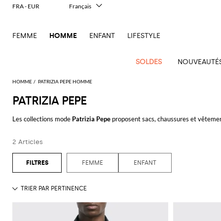
FRA - EUR
Français
Italiano
English
FEMME
HOMME
ENFANT
LIFESTYLE
Deutsch
Español
中文
SOLDES
NOUVEAUTÉ
日本語
한국어
HOMME
PATRIZIA PEPE HOMME
Русский
PATRIZIA PEPE
Nouvel
Voir
Voir
Voir
Voir
Voir
Voir
Tout
Arrivage
tout
Les collections mode
Patrizia Pepe
proposent sacs, chaussures et vêtemen
Voir
tout
Voir
Tous les
tout
Voir
Tous
tout
Voir
Toutes les
tout
Voir
Tous les
tout
Voir
l'outlet
Homme
tee-shirts et pantalons avec des motifs chics. Et pour compléter le style d
Dsquared2
New
tout
tout
vêtements
tout
les
tout
chaussures
tout
accessoires
tout
Alexander
Balmain
Bottega
Alexander
Bottega
Accessoires
Ferragamo
Tailoring
Balance
Etro
sacs
2 Articles
Pour lui, la collection Patrizia Pepe homme dessine des vêtements informels
Adidas
McQueen
Acne
Blazers
Acne
Veneta
Emporio
Espadrilles
McQueen
Adidas
Trousses
Veneta
Carhartt
Jw
Jacquemus
Sweats
Foulards
contemporain
Burberry
Chaussures
Gucci
Versace
propose des vêtements confortables et sophistiqués: jeans et pantalons col
Fay
Studios
Studios
Porte-
Armani
de
WIP
Anderson
Alexander
Balmain
Chemises
Burberry
Mocassins
Bottega
Golden
Burberry
Marni
Shorts
Lunettes
Héritage
Jeans
Etro
Sacs
Loewe
documents
toilette
FEMME
ENFANT
Emporio
McQueen
Adidas
Barbour
Jacquemus
Veneta
Goose
Emporio
Loewe
moderne
Couture
Découvrez la collection Patrizia Pepe et achetez avec livraison gratuite su
Bottega
Costume
Etro
Sandales
Fendi
New
Vestes et
Noeuds
Fendi
Vêtements
Maison
Armani
Sacoches
Bijoux
Armani
Brunello
Veneta
Barbour
Carhartt
JW
Dolce &
Hogan
Maison
Balance
doudounes
papillon
Sneakers
Adidas
Costume
Fendi
Mules
Ferragamo
Margiela
Voir tout
PATRIZIA PEPE
Saint
Cucinelli
WIP
Sacs
Anderson
Gabbana
Ceintures
D1
Margiela
performantes
Brunello
C.P.
Marni
Off-
T-shirts et
Porte-
Tod's
Jeans
Laurent
Jil
Derbies
Gucci
Saint
banane
Milano
Diesel
Cucinelli
Company
Diesel
Marni
Ferragamo
Chapeaux
New
White
débardeurs
clés
Outerwear
Sander
et
CamperLab
Laurent
Pantalons
Thom
Saint
Sacs
et berets
Golden
Balance
de marque
Dolce &
Burberry
Carhartt
Dsquared2
Rains
oxford
Gucci
Our
Manteaux
Portefeuilles
Browne
Saint
Salomon
Laurent
Thom
de
Goose
Polos
gabbana
WIP
Chaussettes
Nike
Legacy
Chemises