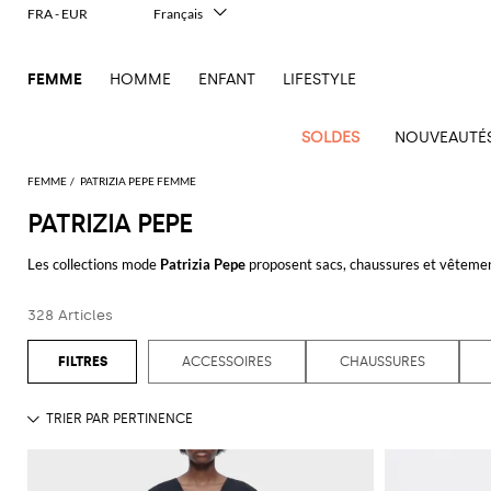
FRA - EUR
Français
Italiano
English
FEMME
HOMME
ENFANT
LIFESTYLE
Deutsch
Español
中文
SOLDES
NOUVEAUTÉ
日本語
한국어
FEMME
PATRIZIA PEPE FEMME
Русский
PATRIZIA PEPE
Voir
Nouvel
Voir
Voir
Voir
Voir
Voir
Voir
tout
Les collections mode
Patrizia Pepe
proposent sacs, chaussures et vêtemen
Arrivage
Voir
tout
Voir
Tous les
tout
Voir
Tous
tout
Voir
Toutes les
tout
Voir
Tous les
tout
Voir
tout
tee-shirts et pantalons avec des motifs chics. Et pour compléter le style d
Alberta
Pinko
Femme
tout
tout
vêtements
tout
les
tout
chaussures
tout
accessoires
tout
Alexander
Balenciaga
Balenciaga
Alexander
Balenciaga
Outlet
Manolo
Ferretti
Twinset
sacs
328 Articles
Pour lui, la collection Patrizia Pepe homme dessine des vêtements informels
Manteaux
Acne
McQueen
Acne
Blazers
Courrèges
A.P.C.
Ballerines
McQueen
Adidas
Accessoire
Borsalino
accessoires
Gucci
Blahnik
Jacquemus
Pulls
Gants
Burberry
Bottega
Burberry
Elisabetta
propose des vêtements confortables et sophistiqués: jeans et pantalons col
Tod's
essentiels
Studios
Studios
Mini
cheveux
Balenciaga
Chemises
Diesel
Veneta
Coperni
Escarpins
Balenciaga
Aquazzura
Elisabetta
Outlet
JW
Max
Marc
Robes
Lunettes
Franchi
Brunello
Etro
sacs
ACCESSOIRES
CHAUSSURES
Max
Touche
Alaïa
Adidas
et
Chaussettes
Franchi
chaussures
Anderson
Mara
Jacobs
de soleil
Découvrez la collection Patrizia Pepe et achetez avec livraison gratuite su
Bottega
Cucinelli
Elisabetta
Burberry
Jacquemus
Espadrilles
Bottega
Amina
T-
Etro
à
Fendi
Mara
animalière
chemisiers
Brunello
Veneta
Calvin
Franchi
Veneta
Muaddi
Chapeaux
Emporio
Outlet
Jacquemus
Roger
Giambattista
shirts
Portefeuille
main
Dolce &
Chloè
JW
Mocassins
Roger
Voir tout
PATRIZIA PEPE
Ferragamo
Élégance
Cucinelli
Klein
Manteaux
Armani
sacs
Vivier
Valli
Brunello
Gabbana
Emporio
Anderson
Gianvito
Autry
Ceinture
Jil
Tops
Trousse de
Vivier
Sacs
Fendi
Sandales
deux
Saint
Coperni
Cucinelli
Diesel
Jeans
Armani
Rossi
Jacquemus
Outlet
Sander
Saint
Pinko
maquillage
banane
Etro
Longchamp
plates
Birkenstock
Foulard
Trenchs
pièces
Ferragamo
Laurent
vêtements
Laurent
Sacs
Courrèges
Burberry
Elisabetta
Maillots
Ganni
Gucci
Marc
Khaite
S
Écharpes
Sacs
Fendi
MM6
Sandales
Camper
Bijoux
Vestes et
Iconiques
Gucci
Stella
Franchi
de bain
Jacobs
Stella
Max
bandoulière