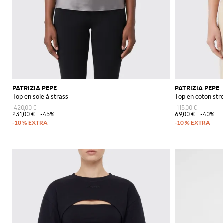
PATRIZIA PEPE
PATRIZIA PEPE
Top en soie à strass
Top en coton str
420,00 €
115,00 €
231,00 €
-45%
69,00 €
-40%