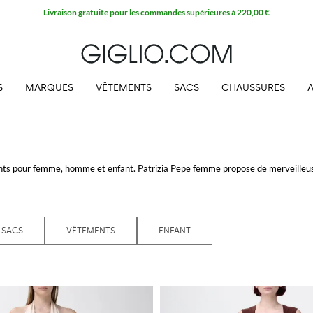
Livraison gratuite pour les commandes supérieures à 220,00 €
S
MARQUES
VÊTEMENTS
SACS
CHAUSSURES
ts pour femme, homme et enfant. Patrizia Pepe femme propose de merveilleus
'une femme, les sacs Patrizia Pepe.
 et en même temps sophistiqués. Pour les plus petits, la collection Patrizia Pep
orés, shorts en denim et en tissu, tops et tee-shirts amusants.
SACS
VÊTEMENTS
ENFANT
r Giglio.com