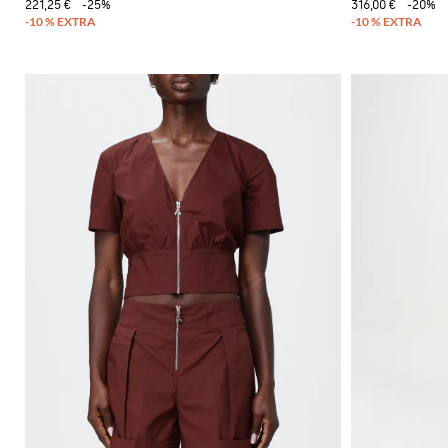
221,25 €
-25%
316,00 €
-20%