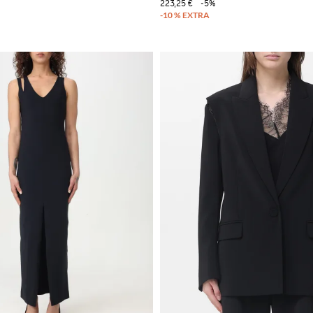
223,25 €
-5%