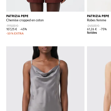
PATRIZIA PEPE
PATRIZIA PEPE
Chemise cropped en coton
Robes femme
195,00 €
245,00 €
107,25 €
-45%
61,26 €
-75%