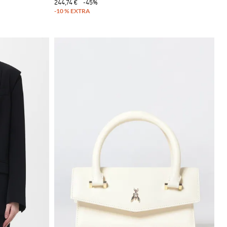
244,74 €
-45%