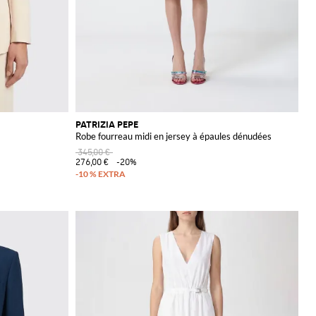
PATRIZIA PEPE
Robe fourreau midi en jersey à épaules dénudées
345,00 €
276,00 €
-20%