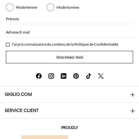
Mode femme
Mode homme
Prénom
Adresse E-mail
J'ai pris connaissance du contenu de la
Politique de Confidentialité
Inscrivez-moi
GIGLIO.COM
SERVICE CLIENT
About
Contacts
AI Disclaimer
PROUDLY
Questions Fréquentes
Achats