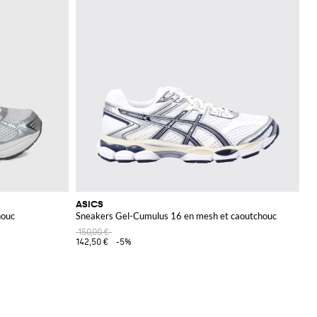
ASICS
houc
Sneakers Gel-Cumulus 16 en mesh et caoutchouc
150,00 €
142,50 €
-5%