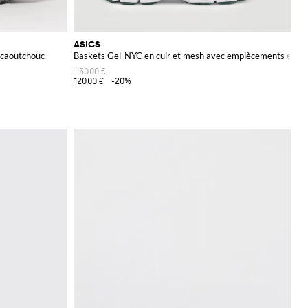
ASICS
 caoutchouc
Baskets Gel-NYC en cuir et mesh avec empiècements en d
150,00 €
120,00 €
-20%