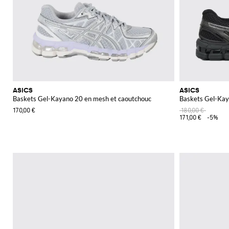
ASICS
ASICS
Baskets Gel-Kayano 20 en mesh et caoutchouc
Baskets Gel-Kay
170,00 €
180,00 €
171,00 €
-5%