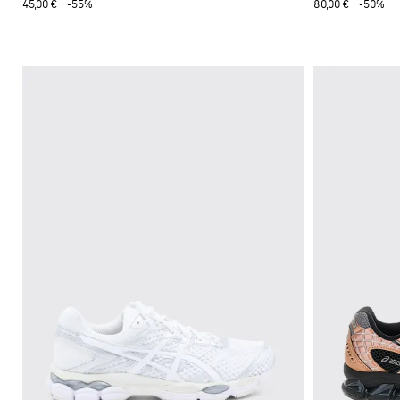
45,00 €
-55%
80,00 €
-50%