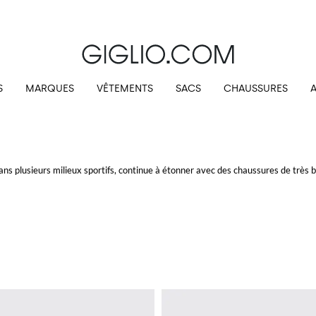
10 % extra sur l'espace Outlet
S
MARQUES
VÊTEMENTS
SACS
CHAUSSURES
ans plusieurs milieux sportifs, continue à étonner avec des chaussures de très 
es jours. Le confort des
chaussures Asics
ne se limite pas seulement aux modèle
ok et occasion.
vraison gratuite sur Giglio.com