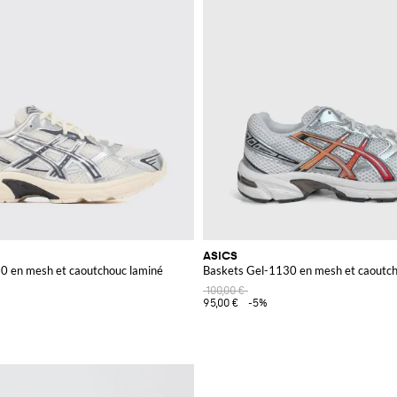
ASICS
0 en mesh et caoutchouc laminé
Baskets Gel-1130 en mesh et caoutc
100,00 €
95,00 €
-5%