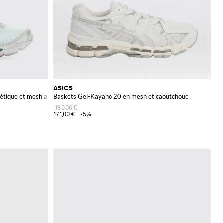
ASICS
étique et mesh avec logo
Baskets Gel-Kayano 20 en mesh et caoutchouc
180,00 €
171,00 €
-5%