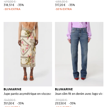
490,00 €
488,00 €
318,51 €
-35%
317,20 €
-35%
BLUMARINE
BLUMARINE
Jupe paréo asymétrique en viscose imprimée
Jean slim fit en denim avec logo vieilli
540,00 €
390,00 €
351,00 €
-35%
253,50 €
-35%