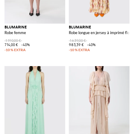
BLUMARINE
BLUMARINE
Robe femme
Robe longue en jersey à imprimé floral
1 190,00 €
1 639,00 €
714,00 €
-40%
983,39 €
-40%