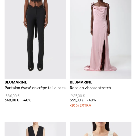
BLUMARINE
BLUMARINE
Pantalon évasé en crêpe taille basse avec empiècements en dentelle
Robe en viscose stretch
580,00 €
925,00 €
348,00 €
-40%
555,00 €
-40%