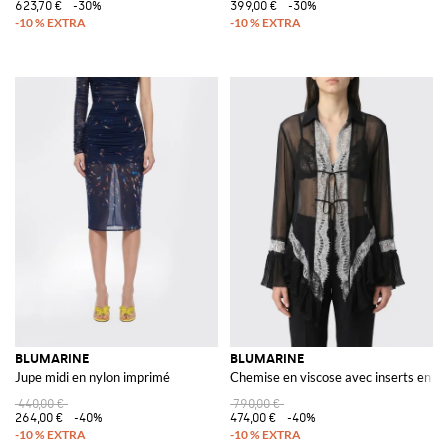
623,70 €
-30%
399,00 €
-30%
BLUMARINE
BLUMARINE
Jupe midi en nylon imprimé
Chemise en viscose avec inserts en de
440,00 €
790,00 €
264,00 €
-40%
474,00 €
-40%