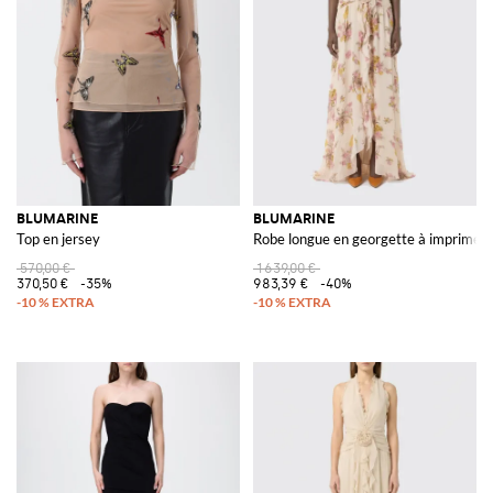
BLUMARINE
BLUMARINE
Top en jersey
Robe longue en georgette à imprimé fl
570,00 €
1 639,00 €
370,50 €
-35%
983,39 €
-40%