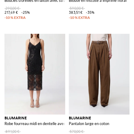
Boucles d'oreilles en laiton avec strass incrustés
Blouse en viscose à imprimé floral
290,00 €
590,00 €
217,49 €
-25%
383,51 €
-35%
BLUMARINE
BLUMARINE
Robe fourreau midi en dentelle avec sequins et décolleté en V
Pantalon large en coton
891,00 €
570,00 €