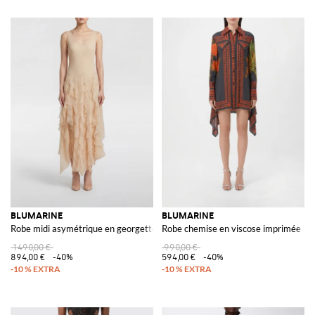
BLUMARINE
BLUMARINE
Robe midi asymétrique en georgette avec volants et fines bretelles
Robe chemise en viscose imprimée
1 490,00 €
990,00 €
894,00 €
-40%
594,00 €
-40%