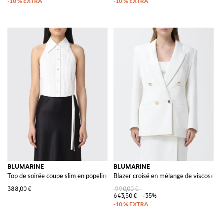
BLUMARINE
BLUMARINE
Top de soirée coupe slim en popeline de coton à encolure américaine
Blazer croisé en mélange de viscose
388,00 €
990,00 €
643,50 €
-35%