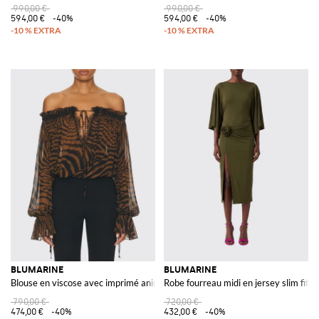
990,00 €
990,00 €
594,00 €
-40%
594,00 €
-40%
BLUMARINE
BLUMARINE
Blouse en viscose avec imprimé animalier
Robe fourreau midi en jersey slim fit a
790,00 €
720,00 €
474,00 €
-40%
432,00 €
-40%