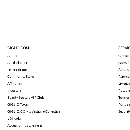
GIGLIO.COM
SERVIC
About
Contac
AI Disclaimer
Questi
Les boutiques
Achats
Community Store
Paieme
Affiliation
Livrais
Investors
Retour
Beauty Seekers VIP Club
Termes 
GIGLIO Token
For a s
GIGLIO.COM x Vestiaire Collective
Securi
L'Edicola
Accessibility Statement