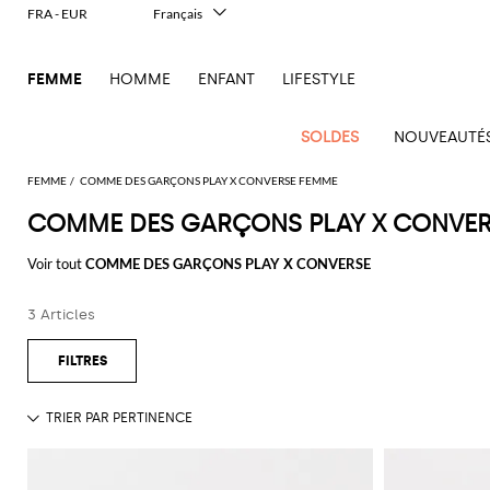
FRA - EUR
Français
Italiano
English
FEMME
HOMME
ENFANT
LIFESTYLE
Deutsch
Español
中文
SOLDES
NOUVEAUTÉ
日本語
한국어
FEMME
COMME DES GARÇONS PLAY X CONVERSE FEMME
Русский
COMME DES GARÇONS PLAY X CONVER
Voir
Nouvel
Voir
Voir
Voir
Voir
Voir
Voir
tout
Voir tout
COMME DES GARÇONS PLAY X CONVERSE
Arrivage
Voir
tout
Voir
Tous les
tout
Voir
Tous
tout
Voir
Toutes les
tout
Voir
Tous les
tout
Voir
tout
Alberta
Pinko
Femme
tout
tout
vêtements
tout
les
tout
chaussures
tout
accessoires
tout
Alexander
Balenciaga
Balenciaga
Alexander
Balenciaga
Outlet
Manolo
Ferretti
Twinset
sacs
3 Articles
Manteaux
Acne
McQueen
Acne
Blazers
Courrèges
A.P.C.
Ballerines
McQueen
Adidas
Accessoire
Borsalino
accessoires
Gucci
Blahnik
Jacquemus
Pulls
Gants
Burberry
Bottega
Burberry
Elisabetta
Tod's
essentiels
Studios
Studios
Mini
cheveux
Balenciaga
Chemises
Diesel
Veneta
Coperni
Escarpins
Balenciaga
Aquazzura
Elisabetta
Outlet
JW
Max
Marc
Robes
Lunettes
Franchi
Brunello
Etro
sacs
Max
Touche
Alaïa
Adidas
et
Chaussettes
Franchi
chaussures
Anderson
Mara
Jacobs
de soleil
Bottega
Cucinelli
Elisabetta
Burberry
Jacquemus
Espadrilles
Bottega
Amina
T-
Etro
à
Fendi
Mara
animalière
chemisiers
Brunello
Veneta
Calvin
Franchi
Veneta
Muaddi
Chapeaux
Emporio
Outlet
Jacquemus
Roger
Giambattista
shirts
Portefeuille
main
Dolce &
Chloè
JW
Mocassins
Roger
Ferragamo
Élégance
Cucinelli
Klein
Manteaux
Armani
sacs
Vivier
Valli
Brunello
Gabbana
Emporio
Anderson
Gianvito
Autry
Ceinture
Jil
Tops
Trousse de
Vivier
Sacs
Fendi
Sandales
deux
Saint
Coperni
Cucinelli
Diesel
Jeans
Armani
Rossi
Jacquemus
Outlet
Sander
Saint
Pinko
maquillage
banane
Etro
Longchamp
plates
Birkenstock
Foulard
Trenchs
pièces
Ferragamo
Laurent
vêtements
Laurent
Sacs
Courrèges
Burberry
Elisabetta
Maillots
Ganni
Gucci
Marc
Khaite
S
Écharpes
Sacs
Fendi
MM6
Sandales
Camper
Bijoux
Vestes et
Iconiques
Gucci
Stella
Franchi
de bain
Jacobs
Stella
Max
bandoulière