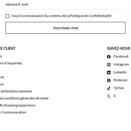
Adresse E-mail
J'ai pris connaissance du contenu de la
Politique de Confidentialité
Inscrivez-moi
E CLIENT
SUIVEZ-NOUS
ts
Facebook
ons Fréquentes
Instagram
Linkedin
nts
Pinterest
ons
TikTok
s et Remboursements
X
et conditions générales de vente
afe shopping experience
ty Communication