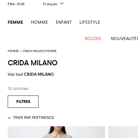
FRA - EUR
Français
Italiano
English
FEMME
HOMME
ENFANT
LIFESTYLE
Deutsch
Español
中文
SOLDES
NOUVEAUTÉ
日本語
한국어
FEMME
CRIDA MILANO FEMME
Русский
CRIDA MILANO
Voir
Nouvel
Voir
Voir
Voir
Voir
Voir
Voir
tout
Voir tout
CRIDA MILANO
Arrivage
Voir
tout
Voir
Tous les
tout
Voir
Tous
tout
Voir
Toutes les
tout
Voir
Tous les
tout
Voir
tout
Alberta
Pinko
Femme
tout
tout
vêtements
tout
les
tout
chaussures
tout
accessoires
tout
Alexander
Balenciaga
Balenciaga
Alexander
Balenciaga
Outlet
Manolo
Ferretti
Twinset
sacs
10 Articles
Manteaux
Acne
McQueen
Acne
Blazers
Courrèges
A.P.C.
Ballerines
McQueen
Adidas
Accessoire
Borsalino
accessoires
Gucci
Blahnik
Jacquemus
Pulls
Gants
Burberry
Bottega
Burberry
Elisabetta
Tod's
essentiels
Studios
Studios
Mini
cheveux
Balenciaga
Chemises
Diesel
Veneta
Coperni
Escarpins
Balenciaga
Aquazzura
Elisabetta
Outlet
JW
Max
Marc
Robes
Lunettes
Franchi
Brunello
Etro
sacs
Max
Touche
Alaïa
Adidas
et
Chaussettes
Franchi
chaussures
Anderson
Mara
Jacobs
de soleil
Bottega
Cucinelli
Elisabetta
Burberry
Jacquemus
Espadrilles
Bottega
Amina
T-
Etro
à
Fendi
Mara
animalière
chemisiers
Brunello
Veneta
Calvin
Franchi
Veneta
Muaddi
Chapeaux
Emporio
Outlet
Jacquemus
Roger
Giambattista
shirts
Portefeuille
main
Dolce &
Chloè
JW
Mocassins
Roger
Ferragamo
Élégance
Cucinelli
Klein
Manteaux
Armani
sacs
Vivier
Valli
Brunello
Gabbana
Emporio
Anderson
Gianvito
Autry
Ceinture
Jil
Tops
Trousse de
Vivier
Sacs
Fendi
Sandales
deux
Saint
Coperni
Cucinelli
Diesel
Jeans
Armani
Rossi
Jacquemus
Outlet
Sander
Saint
Pinko
maquillage
banane
Etro
Longchamp
plates
Birkenstock
Foulard
Trenchs
pièces
Ferragamo
Laurent
vêtements
Laurent
Sacs
Courrèges
Burberry
Elisabetta
Maillots
Ganni
Gucci
Marc
Khaite
S
Écharpes
Sacs
Fendi
MM6
Sandales
Camper
Bijoux
Vestes et
Iconiques
Gucci
Stella
Franchi
de bain
Jacobs
Stella
Max
bandoulière