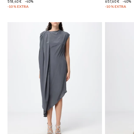
518,40 €
-40%
657,60 €
-40%