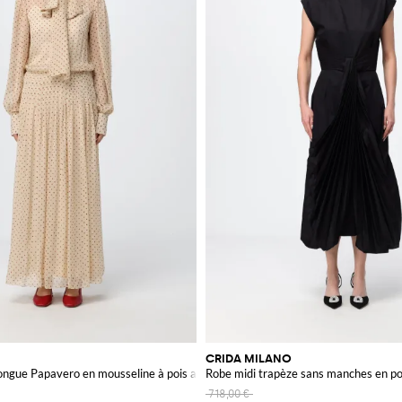
CRIDA MILANO
ongue Papavero en mousseline à pois avec col lavallière
Robe midi trapèze sans manches en pop
718,00 €