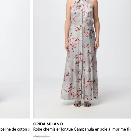
CRIDA MILANO
eline de coton avec taille nouée
Robe chemisier longue Campanula en soie à imprimé floral a
748,00 €