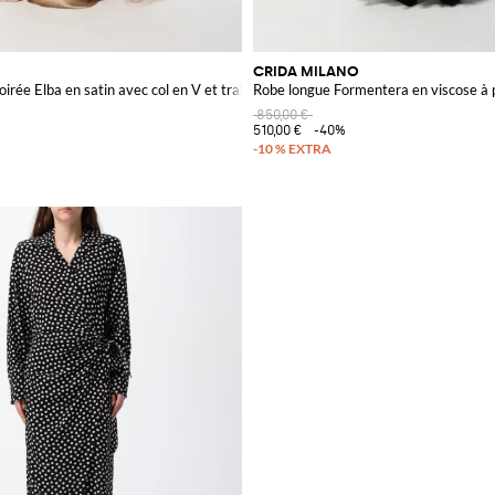
CRIDA MILANO
irée Elba en satin avec col en V et traîne
Robe longue Formentera en viscose à po
850,00 €
510,00 €
-40%