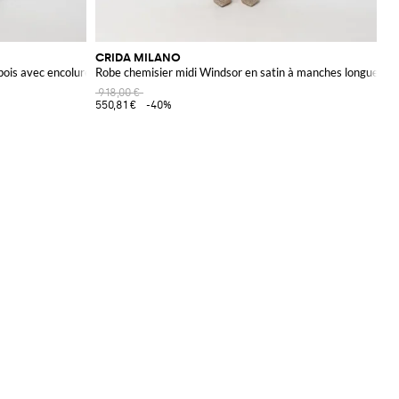
CRIDA MILANO
is avec encolure droite et taille élastiquée
Robe chemisier midi Windsor en satin à manches longues
918,00 €
550,81 €
-40%