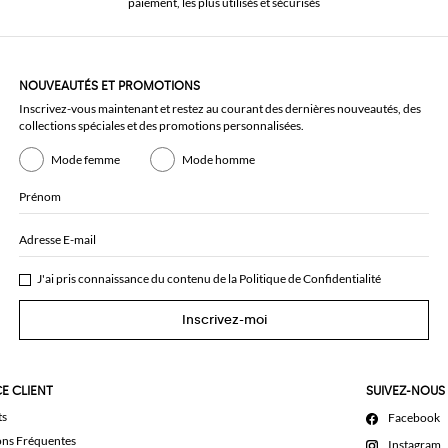
paiement, les plus utilisés et sécurisés
NOUVEAUTÉS ET PROMOTIONS
Inscrivez-vous maintenant et restez au courant des dernières nouveautés, des
collections spéciales et des promotions personnalisées.
Mode femme
Mode homme
Prénom
Adresse E-mail
J'ai pris connaissance du contenu de la
Politique de Confidentialité
Inscrivez-moi
E CLIENT
SUIVEZ-NOUS
ts
Facebook
ons Fréquentes
Instagram