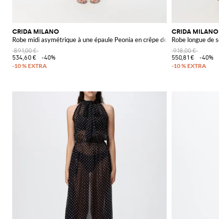
CRIDA MILANO
CRIDA MILANO
Robe midi asymétrique à une épaule Peonia en crêpe de Chine
Robe longue de so
891,00 €
918,00 €
534,60 €
-40%
550,81 €
-40%