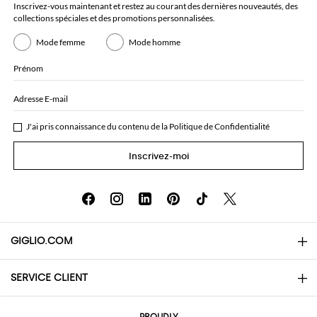
Inscrivez-vous maintenant et restez au courant des dernières nouveautés, des
collections spéciales et des promotions personnalisées.
Mode femme
Mode homme
Prénom
Adresse E-mail
J'ai pris connaissance du contenu de la
Politique de Confidentialité
Inscrivez-moi
GIGLIO.COM
SERVICE CLIENT
About
Contacts
AI Disclaimer