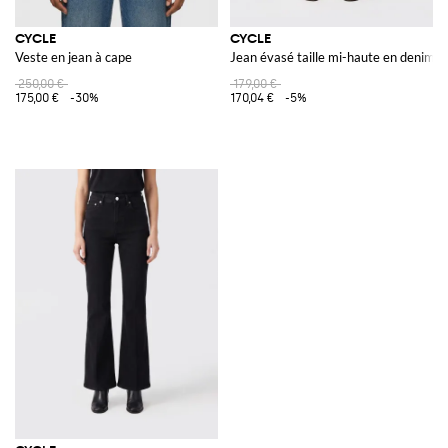
CYCLE
CYCLE
Veste en jean à cape
Jean évasé taille mi-haute en denim s
250,00 €
179,00 €
175,00 €
-30%
170,04 €
-5%