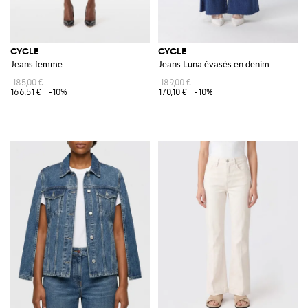
CYCLE
CYCLE
Jeans femme
Jeans Luna évasés en denim
185,00 €
189,00 €
166,51 €
-10%
170,10 €
-10%