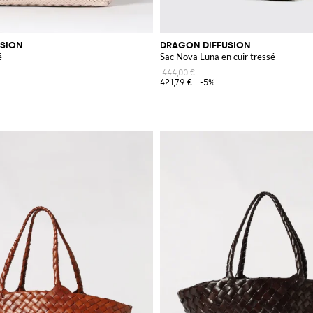
USION
DRAGON DIFFUSION
é
Sac Nova Luna en cuir tressé
444,00 €
421,79 €
-5%