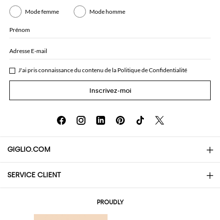
Mode femme
Mode homme
Prénom
Adresse E-mail
J'ai pris connaissance du contenu de la
Politique de Confidentialité
Inscrivez-moi
GIGLIO.COM
SERVICE CLIENT
About
Contacts
AI Disclaimer
PROUDLY
Questions Fréquentes
Achats