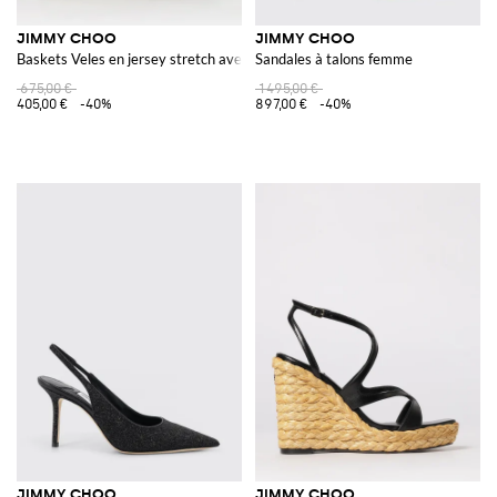
JIMMY CHOO
JIMMY CHOO
Baskets Veles en jersey stretch avec paillettes brodées
Sandales à talons femme
675,00 €
1 495,00 €
405,00 €
-40%
897,00 €
-40%
JIMMY CHOO
JIMMY CHOO