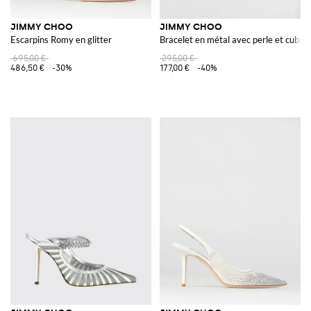
JIMMY CHOO
JIMMY CHOO
Escarpins Romy en glitter
Bracelet en métal avec perle et cube d
695,00 €
295,00 €
486,50 €
-30%
177,00 €
-40%