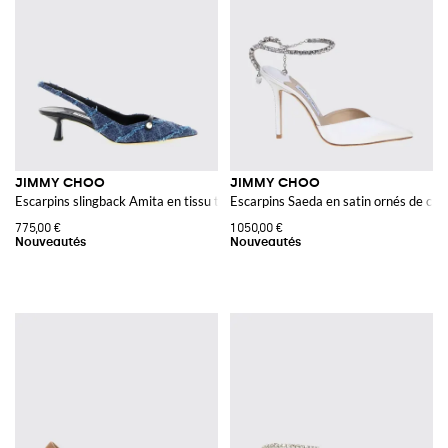
leur potentiel aussi dans les modèles plus sporty-chic comme les baskets
haute couture et les chaussures basses riches de détails.
Découvrez les plus beaux modèles de
chaussures Jimmy Choo online
sur
Giglio.com et profitez de la livraison gratuite.
Voir tout
JIMMY CHOO
JIMMY CHOO
JIMMY CHOO
Escarpins slingback Amita en tissu tartan avec petit talon et bout en amand
Escarpins Saeda en satin ornés de cris
775,00 €
1 050,00 €