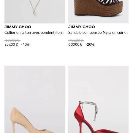
JIMMY CHOO
JIMMY CHOO
Collier en laiton avec pendentif en strass et perles synthétiques
Sandale compensée Nyra en cuir et da
395,00 €
750,00 €
237,00 €
-40%
600,00 €
-20%