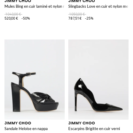
JIMMY CHOO
JIMMY CHOO
Mules Bing en cuir laminé et nylon résille avec strass
Slingbacks Love en cuir et nylon mesh 
1 040,00 €
1 050,00 €
520,00 €
-50%
787,51 €
-25%
JIMMY CHOO
JIMMY CHOO
Sandale Heloise en nappa
Escarpins Brigitte en cuir verni