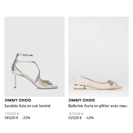
JIMMY CHOO
JIMMY CHOO
Sandale Azia en cuir laminé
Ballerine Auria en glitter avec nœud bi
725,00 €
875,00 €
580,00 €
-20%
525,00 €
-40%