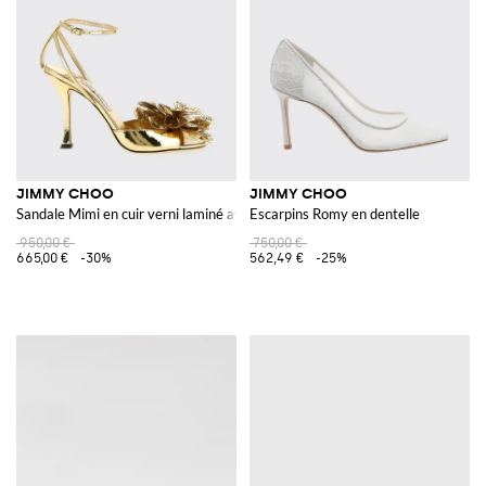
JIMMY CHOO
JIMMY CHOO
Sandale Mimi en cuir verni laminé avec application florale
Escarpins Romy en dentelle
950,00 €
750,00 €
665,00 €
-30%
562,49 €
-25%