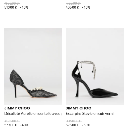
850,00 €
725,00 €
510,00 €
-40%
435,00 €
-40%
JIMMY CHOO
JIMMY CHOO
Décolleté Aurelie en dentelle avec perles synthétiques
Escarpins Stevie en cuir verni
895,00 €
1 150,00 €
537,00 €
-40%
575,00 €
-50%