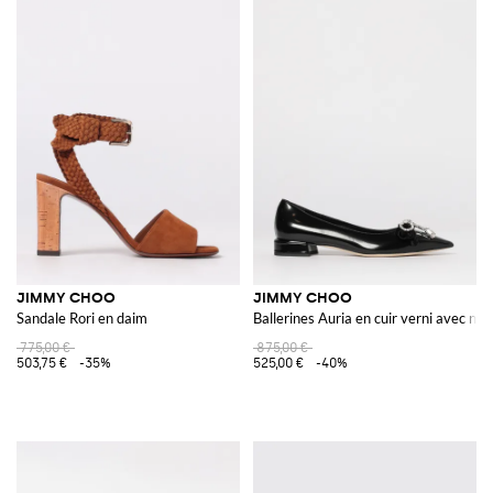
JIMMY CHOO
JIMMY CHOO
Sandale Rori en daim
Ballerines Auria en cuir verni avec nœ
775,00 €
875,00 €
503,75 €
-35%
525,00 €
-40%