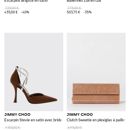
Escarpins Brigitte en satin
Ballerines Loli en cuir
725,00 €
775,00 €
435,00 €
-40%
503,75 €
-35%
JIMMY CHOO
JIMMY CHOO
Escarpin Stevie en satin avec bride bijou
Clutch Sweetie en plexiglas à paillette
1 150,00 €
695,00 €