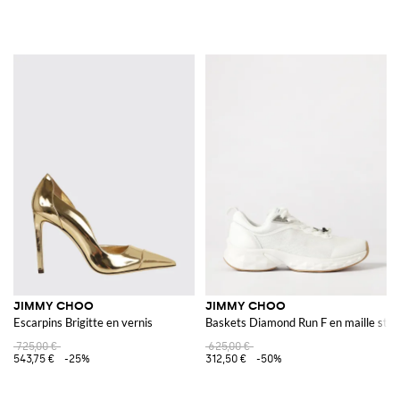
JIMMY CHOO
JIMMY CHOO
Escarpins Brigitte en vernis
Baskets Diamond Run F en maille stret
725,00 €
625,00 €
543,75 €
-25%
312,50 €
-50%