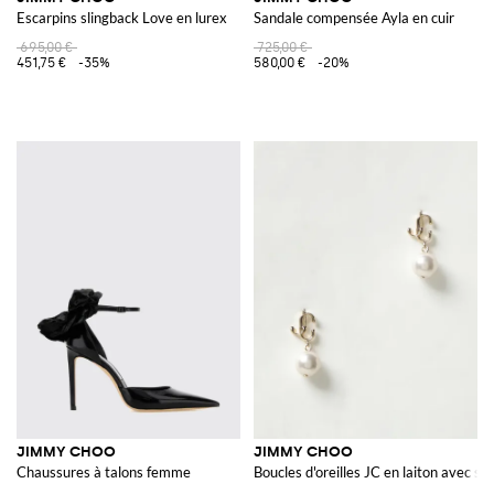
Escarpins slingback Love en lurex
Sandale compensée Ayla en cuir
695,00 €
725,00 €
451,75 €
-35%
580,00 €
-20%
JIMMY CHOO
JIMMY CHOO
Chaussures à talons femme
Boucles d'oreilles JC en laiton avec st