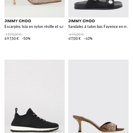
JIMMY CHOO
JIMMY CHOO
Escarpins Ixia en nylon résille et satin avec strass all-over
Sandales à talon bas Fayence en maill
1 395,00 €
695,00 €
697,50 €
-50%
417,00 €
-40%