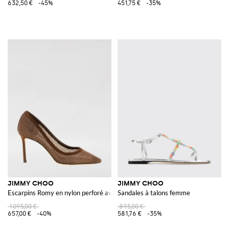
632,50 €
-45%
451,75 €
-35%
JIMMY CHOO
JIMMY CHOO
Escarpins Romy en nylon perforé avec strass all over
Sandales à talons femme
1 095,00 €
895,00 €
657,00 €
-40%
581,76 €
-35%