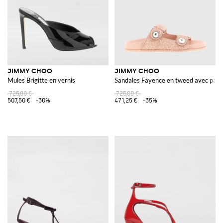
JIMMY CHOO
JIMMY CHOO
Mules Brigitte en vernis
Sandales Fayence en tweed avec paill
725,00 €
725,00 €
507,50 €
-30%
471,25 €
-35%