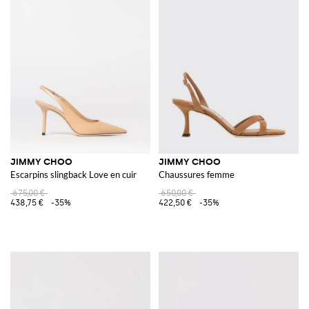
JIMMY CHOO
JIMMY CHOO
Escarpins slingback Love en cuir
Chaussures femme
675,00 €
650,00 €
438,75 €
-35%
422,50 €
-35%