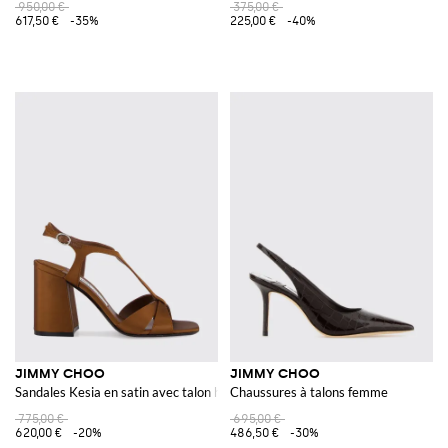
950,00 €
375,00 €
617,50 €
-35%
225,00 €
-40%
JIMMY CHOO
JIMMY CHOO
Sandales Kesia en satin avec talon haut carré et bride en T
Chaussures à talons femme
775,00 €
695,00 €
620,00 €
-20%
486,50 €
-30%