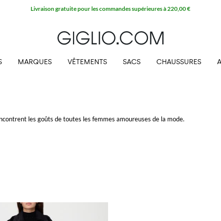
Livraison gratuite pour les commandes supérieures à 220,00 €
S
MARQUES
VÊTEMENTS
SACS
CHAUSSURES
rencontrent les goûts de toutes les femmes amoureuses de la mode.
s
sont caractérisés par un style qui suit les dernières tendances sans jamais nég
aute qualité pour assurer tout le confort dont on besoin les femme qui les porten
sur Giglio.com et achetez votre modèle préféré avec la livraison gratuite!