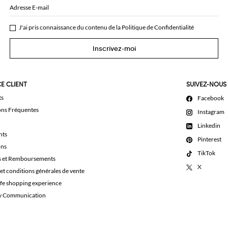
Adresse E-mail
J'ai pris connaissance du contenu de la
Politique de Confidentialité
Inscrivez-moi
E CLIENT
SUIVEZ-NOUS
ts
Facebook
ons Fréquentes
Instagram
Linkedin
nts
Pinterest
ons
TikTok
s et Remboursements
X
et conditions générales de vente
afe shopping experience
ty Communication