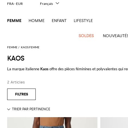
FRA - EUR
Français
Italiano
English
FEMME
HOMME
ENFANT
LIFESTYLE
Deutsch
Español
中文
SOLDES
NOUVEAUTÉ
日本語
한국어
FEMME
KAOS FEMME
Русский
KAOS
Voir
Nouvel
Voir
Voir
Voir
Voir
Voir
Voir
tout
La marque italienne
Kaos
offre des pièces féminines et polyvalentes qui 
Arrivage
Voir
tout
Voir
Tous les
tout
Voir
Tous
tout
Voir
Toutes les
tout
Voir
Tous les
tout
Voir
tout
Alberta
Pinko
Femme
tout
tout
vêtements
tout
les
tout
chaussures
tout
accessoires
tout
Les robes, jupes, chemises, pantalons et tops proposés par
Kaos vêtement
Alexander
Balenciaga
Balenciaga
Alexander
Balenciaga
Outlet
Manolo
Ferretti
Twinset
sacs
2 Articles
et distinguée parfaite en toute situation.
Manteaux
Acne
McQueen
Acne
Blazers
Courrèges
A.P.C.
Ballerines
McQueen
Adidas
Accessoire
Borsalino
accessoires
Gucci
Blahnik
Jacquemus
Pulls
Gants
Burberry
Bottega
Burberry
Elisabetta
Tod's
essentiels
Studios
Studios
Mini
cheveux
Balenciaga
Chemises
Diesel
Veneta
Coperni
Escarpins
Balenciaga
Aquazzura
Elisabetta
Outlet
JW
Max
Marc
Robes
Lunettes
Franchi
Les matériaux utilisés pour réaliser les pièces griffées Kaos sont de très h
Brunello
Etro
sacs
Max
Touche
Alaïa
Adidas
et
Chaussettes
Franchi
chaussures
Anderson
Mara
Jacobs
de soleil
Bottega
Cucinelli
Elisabetta
Burberry
Jacquemus
Espadrilles
Bottega
Amina
T-
Etro
à
Fendi
Mara
animalière
chemisiers
Feuilletez notre ample catalogue de vêtements pour femme
Kaos en ligne
Brunello
Veneta
Calvin
Franchi
Veneta
Muaddi
Chapeaux
Emporio
Outlet
Jacquemus
Roger
Giambattista
shirts
Portefeuille
main
Dolce &
Chloè
JW
Mocassins
Roger
Ferragamo
Élégance
Cucinelli
Klein
Manteaux
Armani
sacs
Vivier
Valli
Brunello
Gabbana
Emporio
Anderson
Gianvito
Autry
Ceinture
Jil
Tops
Trousse de
Voir tout
KAOS
Vivier
Sacs
Fendi
Sandales
deux
Saint
Coperni
Cucinelli
Diesel
Jeans
Armani
Rossi
Jacquemus
Outlet
Sander
Saint
Pinko
maquillage
banane
Etro
Longchamp
plates
Birkenstock
Foulard
Trenchs
pièces
Ferragamo
Laurent
vêtements
Laurent
Sacs
Courrèges
Burberry
Elisabetta
Maillots
Ganni
Gucci
Marc
Khaite
S
Écharpes
Sacs
Fendi
MM6
Sandales
Camper
Bijoux
Vestes et
Iconiques
Gucci
Stella
Franchi
de bain
Jacobs
Stella
Max
bandoulière