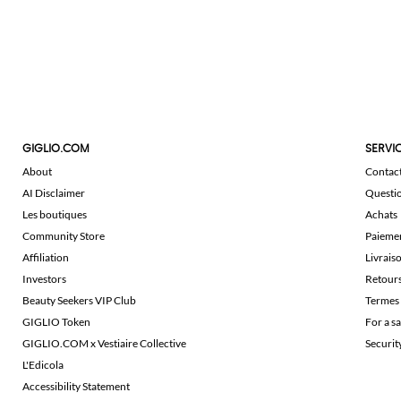
GIGLIO.COM
SERVIC
About
Contac
AI Disclaimer
Questi
Les boutiques
Achats
Community Store
Paieme
Affiliation
Livrais
Investors
Retour
Beauty Seekers VIP Club
Termes 
GIGLIO Token
For a s
GIGLIO.COM x Vestiaire Collective
Securi
L'Edicola
Accessibility Statement