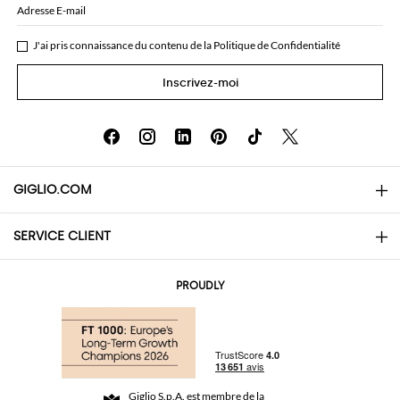
Adresse E-mail
J'ai pris connaissance du contenu de la
Politique de Confidentialité
Inscrivez-moi
GIGLIO.COM
SERVICE CLIENT
About
Contacts
AI Disclaimer
PROUDLY
Questions Fréquentes
Achats
Les boutiques
Paiements
Livraisons
Community Store
Retours et Remboursements
Giglio S.p.A. est membre de la
Termes et conditions générales de vente