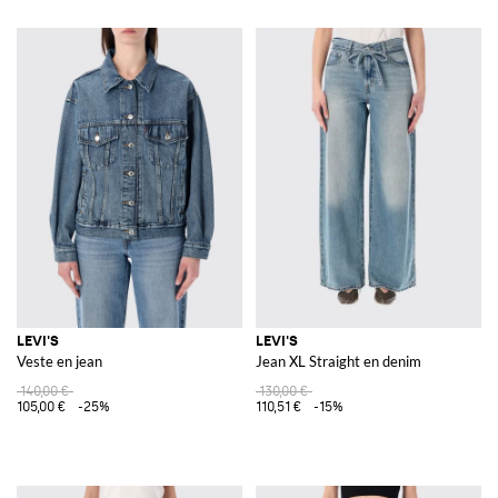
LEVI'S
LEVI'S
Veste en jean
Jean XL Straight en denim
140,00 €
130,00 €
105,00 €
-25%
110,51 €
-15%