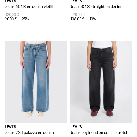
LEVI'S
LEVI'S
Jeans 501® en denim vieilli
Jean 501® straight en denim
120,00 €
120,00 €
90,00 €
-25%
108,00 €
-10%
LEVI'S
LEVI'S
Jeans 728 palazzo en denim
Jeans boyfriend en denim stretch