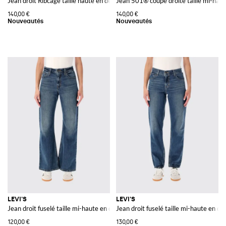
Jean droit Ribcage taille haute en denim stretch
Jean 501® coupe droite taille mi-hau
140,00 €
140,00 €
LEVI'S
LEVI'S
Jean droit fuselé taille mi-haute en denim stretch
Jean droit fuselé taille mi-haute en de
120,00 €
130,00 €