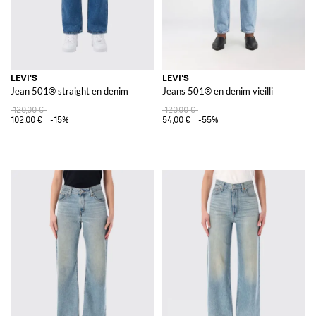
LEVI'S
LEVI'S
Jean 501® straight en denim
Jeans 501® en denim vieilli
120,00 €
120,00 €
102,00 €
-15%
54,00 €
-55%