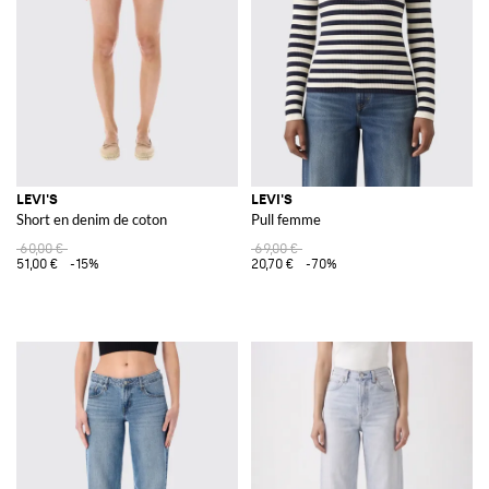
Voir tout
LEVI'S
LEVI'S
LEVI'S
Short en denim de coton
Pull femme
60,00 €
69,00 €
51,00 €
-15%
20,70 €
-70%