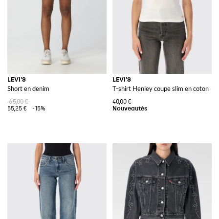
LEVI'S
LEVI'S
Short en denim
T-shirt Henley coupe slim en coton aj
65,00 €
40,00 €
55,25 €
-15%