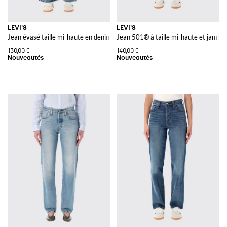
LEVI'S
LEVI'S
Jean évasé taille mi-haute en denim de coton à cinq poches
Jean 501® à taille mi-haute et jambe 
130,00 €
140,00 €