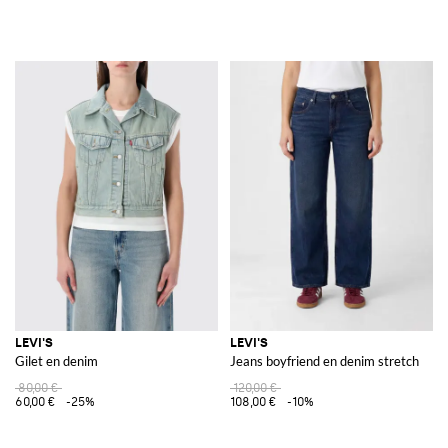
LEVI'S
LEVI'S
Gilet en denim
Jeans boyfriend en denim stretch
80,00 €
120,00 €
60,00 €
-25%
108,00 €
-10%