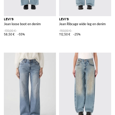
LEVI'S
LEVI'S
Jean loose boot en denim
Jean Ribcage wide-leg en denim
130,00 €
150,00 €
58,50 €
-55%
112,50 €
-25%