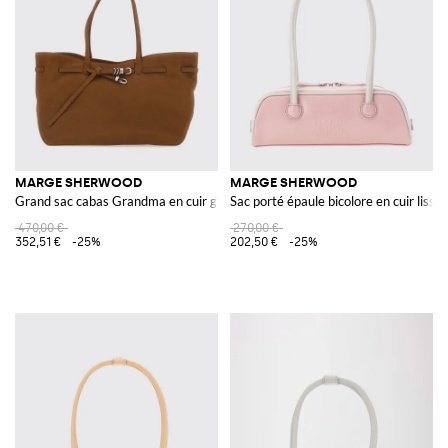
MARGE SHERWOOD
MARGE SHERWOOD
Grand sac cabas Grandma en cuir grainé avec doubles anses
Sac porté épaule bicolore en cuir lisse
470,00 €
270,00 €
352,51 €
-25%
202,50 €
-25%