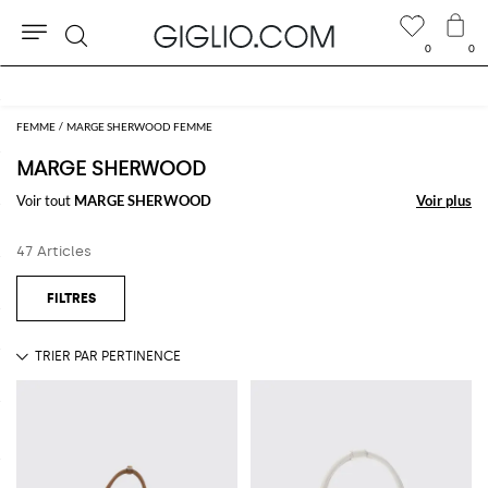
0
0
Rechercher
10 % extra sur l'espace Outlet
FEMME
MARGE SHERWOOD FEMME
MARGE SHERWOOD
Voir tout
MARGE SHERWOOD
Voir plus
Voir plus
47 Articles