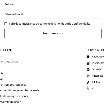
Prénom
Adresse E-mail
J'ai pris connaissance du contenu de la
Politique de Confidentialité
Inscrivez-moi
E CLIENT
SUIVEZ-NOUS
ts
Facebook
ons Fréquentes
Instagram
Linkedin
nts
Pinterest
ons
TikTok
s et Remboursements
X
et conditions générales de vente
afe shopping experience
ty Communication