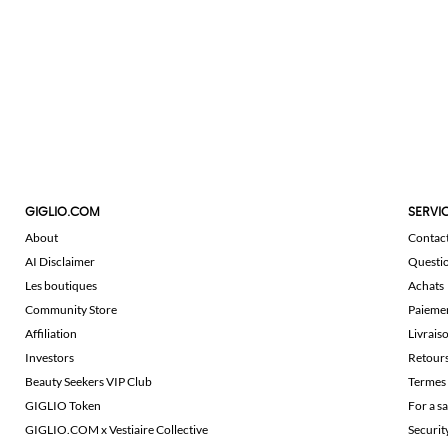
GIGLIO.COM
SERVIC
About
Contac
AI Disclaimer
Questi
Les boutiques
Achats
Community Store
Paieme
Affiliation
Livrais
Investors
Retour
Beauty Seekers VIP Club
Termes 
GIGLIO Token
For a s
GIGLIO.COM x Vestiaire Collective
Securi