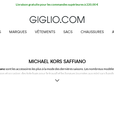
Livraison gratuite pour les commandes supérieures à 220,00 €
S
MARQUES
VÊTEMENTS
SACS
CHAUSSURES
MICHAEL KORS SAFFIANO
iano
sont les accessoires les plus à la mode des dernières saisons. Les nombreux modèles 
son et occasion: des tote bags pour le travail et les longues journées aux mini sacs bando
ersatile des
sacs en soffiano de Michael Kors
vous pourrez toujours créer de nouveaux lo
rez aussi les
portefeuilles Michael Kors en saffiano
et associez-les au sac qui vous plaît 
 les collections d'
accessoires en saffiano Michael Kors en ligne
et profitez de la livrais