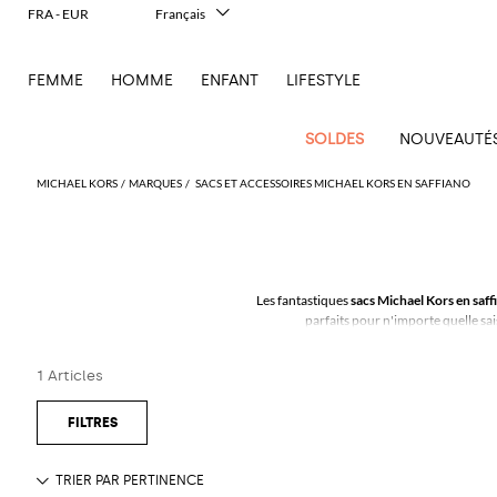
FRA - EUR
Français
Italiano
English
FEMME
HOMME
ENFANT
LIFESTYLE
Deutsch
Español
中文
SOLDES
NOUVEAUTÉ
日本語
한국어
MICHAEL KORS
MARQUES
SACS ET ACCESSOIRES MICHAEL KORS EN SAFFIANO
Русский
Voir
Nouvel
Voir
Voir
Voir
Voir
Voir
Voir
tout
Arrivage
Voir
tout
Voir
Tous les
tout
Voir
Tous
tout
Voir
Toutes les
tout
Voir
Tous les
tout
Voir
tout
Alberta
Pinko
Femme
tout
tout
vêtements
tout
les
tout
chaussures
tout
accessoires
tout
Les fantastiques
sacs Michael Kors en saff
Alexander
Balenciaga
Balenciaga
Alexander
Balenciaga
Outlet
Manolo
Ferretti
Twinset
sacs
parfaits pour n'importe quelle sai
Manteaux
Acne
McQueen
Acne
Blazers
Courrèges
A.P.C.
Ballerines
McQueen
Adidas
Accessoire
Borsalino
accessoires
Gucci
Blahnik
Jacquemus
Pulls
Gants
Burberry
Bottega
Burberry
Elisabetta
Grâce au style intemporel et v
Tod's
essentiels
Studios
Studios
Mini
cheveux
Balenciaga
Chemises
Diesel
Veneta
Coperni
Escarpins
Balenciaga
Aquazzura
Elisabetta
Outlet
JW
Max
Marc
Robes
Lunettes
Franchi
Brunello
Etro
Découv
sacs
Max
Touche
Alaïa
Adidas
et
Chaussettes
Franchi
chaussures
Anderson
Mara
Jacobs
de soleil
1 Articles
Bottega
Cucinelli
Elisabetta
Burberry
Jacquemus
Espadrilles
Bottega
Amina
T-
Etro
à
Fendi
Mara
animalière
chemisiers
Brunello
Veneta
Calvin
Franchi
Veneta
Muaddi
Chapeaux
Emporio
Outlet
Jacquemus
Roger
Giambattista
shirts
Portefeuille
Laissez-vous inspirer par
main
Dolce &
Chloè
JW
Mocassins
Roger
Ferragamo
Élégance
Cucinelli
Klein
Manteaux
Armani
sacs
Vivier
Valli
Brunello
Gabbana
Emporio
Anderson
Gianvito
Autry
Ceinture
Jil
Tops
Trousse de
Vivier
Sacs
Fendi
Sandales
deux
Saint
Coperni
Cucinelli
Diesel
Jeans
Armani
Rossi
Jacquemus
Outlet
Sander
Saint
Pinko
maquillage
banane
Etro
Longchamp
plates
Birkenstock
Foulard
Trenchs
pièces
Ferragamo
Laurent
vêtements
Laurent
Sacs
Courrèges
Burberry
Elisabetta
Maillots
Ganni
Gucci
Marc
Khaite
S
Écharpes
Sacs
Fendi
MM6
Sandales
Camper
Bijoux
Vestes et
Iconiques
Gucci
Stella
Franchi
de bain
Jacobs
Stella
Max
bandoulière