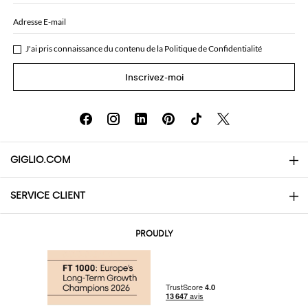
Adresse E-mail
J'ai pris connaissance du contenu de la
Politique de Confidentialité
Inscrivez-moi
GIGLIO.COM
SERVICE CLIENT
About
Contacts
AI Disclaimer
PROUDLY
Questions Fréquentes
Achats
Les boutiques
Paiements
Livraisons
Community Store
Retours et Remboursements