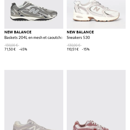
NEW BALANCE
NEW BALANCE
Baskets 204L en mesh et caoutchouc laminé
Sneakers 530
130,00 €
130,00 €
71,50 €
-45%
110,51 €
-15%