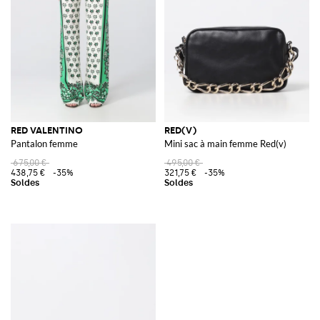
RED VALENTINO
RED(V)
Pantalon femme
Mini sac à main femme Red(v)
675,00 €
495,00 €
438,75 €
-35%
321,75 €
-35%