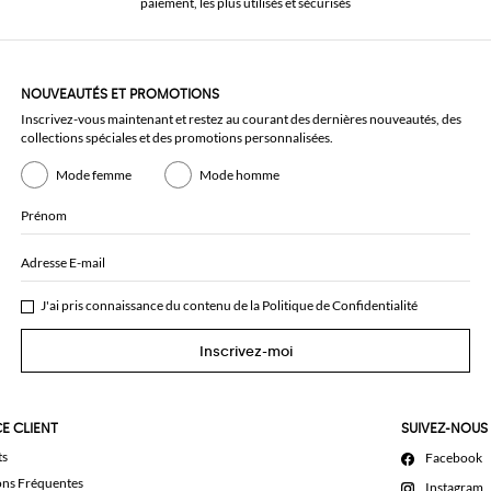
paiement, les plus utilisés et sécurisés
NOUVEAUTÉS ET PROMOTIONS
Inscrivez-vous maintenant et restez au courant des dernières nouveautés, des
collections spéciales et des promotions personnalisées.
Mode femme
Mode homme
Prénom
Adresse E-mail
J'ai pris connaissance du contenu de la
Politique de Confidentialité
Inscrivez-moi
E CLIENT
SUIVEZ-NOUS
ts
Facebook
ons Fréquentes
Instagram