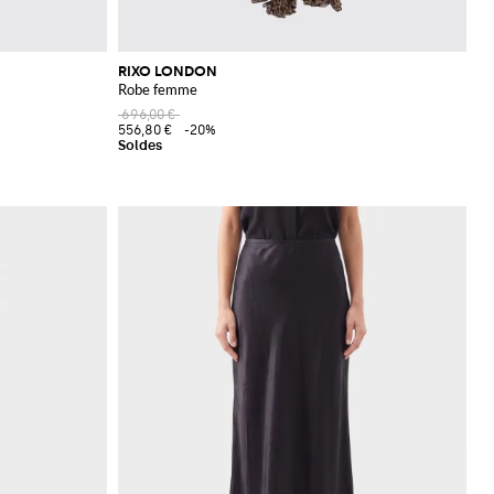
RIXO LONDON
Robe femme
696,00 €
556,80 €
-20%