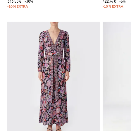
346,50 €
-30%
422,74 €
-5%