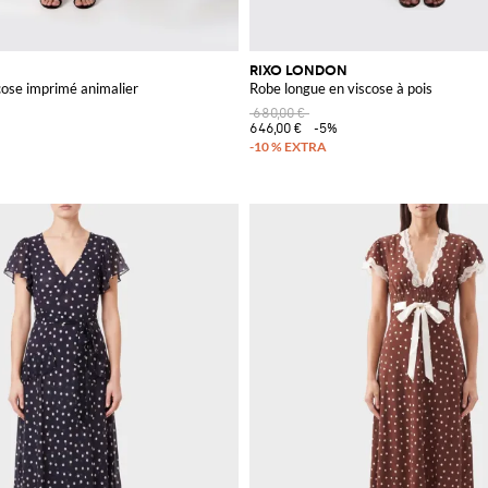
RIXO LONDON
cose imprimé animalier
Robe longue en viscose à pois
680,00 €
646,00 €
-5%