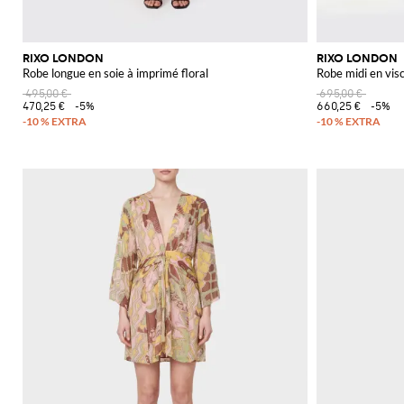
RIXO LONDON
RIXO LONDON
Robe longue en soie à imprimé floral
Robe midi en vis
495,00 €
695,00 €
470,25 €
-5%
660,25 €
-5%