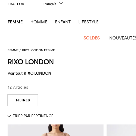
FRA - EUR
Français
Italiano
English
FEMME
HOMME
ENFANT
LIFESTYLE
Deutsch
Español
中文
SOLDES
NOUVEAUTÉ
日本語
한국어
FEMME
RIXO LONDON FEMME
Русский
RIXO LONDON
Voir
Nouvel
Voir
Voir
Voir
Voir
Voir
Voir
tout
Voir tout
RIXO LONDON
Arrivage
Voir
tout
Voir
Tous les
tout
Voir
Tous
tout
Voir
Toutes les
tout
Voir
Tous les
tout
Voir
tout
Alberta
Pinko
Femme
tout
tout
vêtements
tout
les
tout
chaussures
tout
accessoires
tout
Alexander
Balenciaga
Balenciaga
Alexander
Balenciaga
Outlet
Manolo
Ferretti
Twinset
sacs
12 Articles
Manteaux
Acne
McQueen
Acne
Blazers
Courrèges
A.P.C.
Ballerines
McQueen
Adidas
Accessoire
Borsalino
accessoires
Gucci
Blahnik
Jacquemus
Pulls
Gants
Burberry
Bottega
Burberry
Elisabetta
Tod's
essentiels
Studios
Studios
Mini
cheveux
Balenciaga
Chemises
Diesel
Veneta
Coperni
Escarpins
Balenciaga
Aquazzura
Elisabetta
Outlet
JW
Max
Marc
Robes
Lunettes
Franchi
Brunello
Etro
sacs
Max
Touche
Alaïa
Adidas
et
Chaussettes
Franchi
chaussures
Anderson
Mara
Jacobs
de soleil
Bottega
Cucinelli
Elisabetta
Burberry
Jacquemus
Espadrilles
Bottega
Amina
T-
Etro
à
Fendi
Mara
animalière
chemisiers
Brunello
Veneta
Calvin
Franchi
Veneta
Muaddi
Chapeaux
Emporio
Outlet
Jacquemus
Roger
Giambattista
shirts
Portefeuille
main
Dolce &
Chloè
JW
Mocassins
Roger
Ferragamo
Élégance
Cucinelli
Klein
Manteaux
Armani
sacs
Vivier
Valli
Brunello
Gabbana
Emporio
Anderson
Gianvito
Autry
Ceinture
Jil
Tops
Trousse de
Vivier
Sacs
Fendi
Sandales
deux
Saint
Coperni
Cucinelli
Diesel
Jeans
Armani
Rossi
Jacquemus
Outlet
Sander
Saint
Pinko
maquillage
banane
Etro
Longchamp
plates
Birkenstock
Foulard
Trenchs
pièces
Ferragamo
Laurent
vêtements
Laurent
Sacs
Courrèges
Burberry
Elisabetta
Maillots
Ganni
Gucci
Marc
Khaite
S
Écharpes
Sacs
Fendi
MM6
Sandales
Camper
Bijoux
Vestes et
Iconiques
Gucci
Stella
Franchi
de bain
Jacobs
Stella
Max
bandoulière